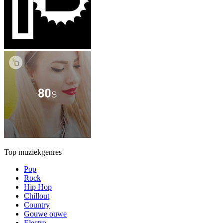
Top muziekgenres
Pop
Rock
Hip Hop
Chillout
Country
Gouwe ouwe
Electro