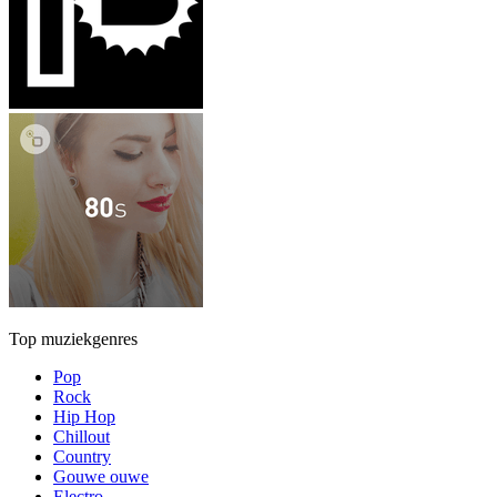
Top muziekgenres
Pop
Rock
Hip Hop
Chillout
Country
Gouwe ouwe
Electro