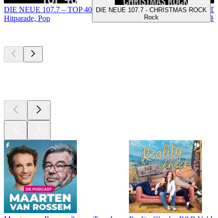
DIE NEUE 107.7 – TOP 40
DI
DIE NEUE 107.7 - CHRISTMAS ROCK
Rock
Hitparade, Pop
Hi
Top
podcasts
Top
podcasts
Top
podcasts