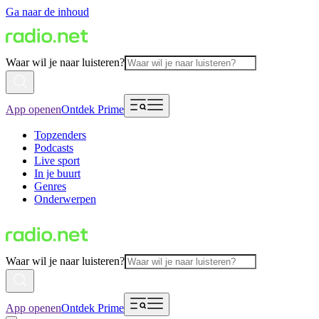
Ga naar de inhoud
Waar wil je naar luisteren?
App openen
Ontdek Prime
Topzenders
Podcasts
Live sport
In je buurt
Genres
Onderwerpen
Waar wil je naar luisteren?
App openen
Ontdek Prime