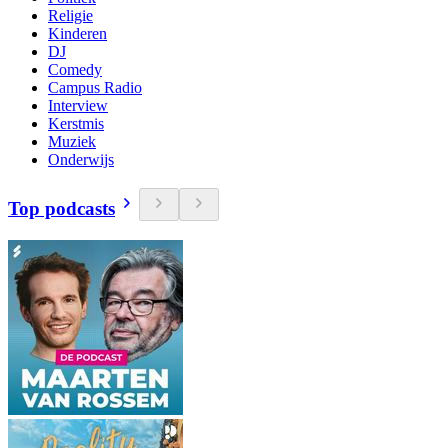
Religie
Kinderen
DJ
Comedy
Campus Radio
Interview
Kerstmis
Muziek
Onderwijs
Top podcasts