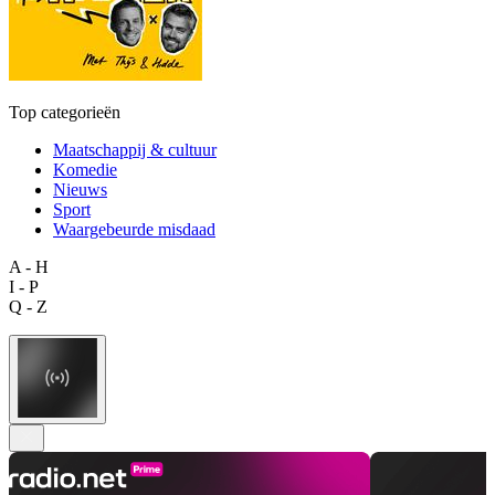
Top categorieën
Maatschappij & cultuur
Komedie
Nieuws
Sport
Waargebeurde misdaad
A - H
I - P
Q - Z