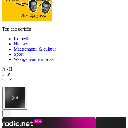
Top categorieën
Komedie
Nieuws
Maatschappij & cultuur
Sport
Waargebeurde misdaad
A - H
I - P
Q - Z