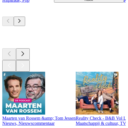
Hitparade, Pop
Ro
Top
podcasts
Top
podcasts
Top
podcasts
Maarten van Rossem &amp; Tom Jessen
Reality Check - B&B Vol Li
Nieuws, Nieuwscommentaar
Maatschappij & cultuur, TV 