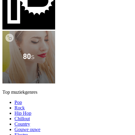
Top muziekgenres
Pop
Rock
Hip Hop
Chillout
Country
Gouwe ouwe
Electro