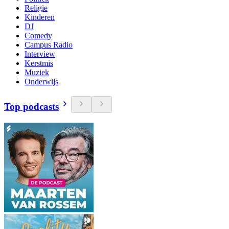
Religie
Kinderen
DJ
Comedy
Campus Radio
Interview
Kerstmis
Muziek
Onderwijs
Top podcasts