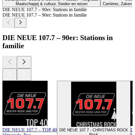
Maatschappij & cultuur, Steden en reizen
Carrières, Zaken e
DIE NEUE 107.7 – 90er: Stations in familie
DIE NEUE 107.7 – 90er: Stations in familie
DIE NEUE 107.7 – 90er: Stations in
familie
DIE NEUE 107.7 – TOP 40
DI
DIE NEUE 107.7 - CHRISTMAS ROCK
Rock