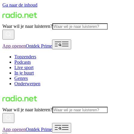
Ga naar de inhoud
Waar wil je naar luisteren?
App openen
Ontdek Prime
Topzenders
Podcasts
Live sport
In je buurt
Genres
Onderwerpen
Waar wil je naar luisteren?
App openen
Ontdek Prime