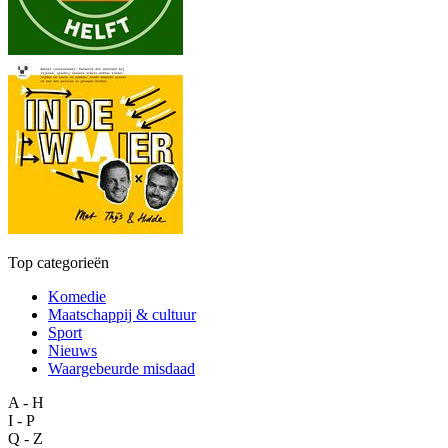
Top categorieën
Komedie
Maatschappij & cultuur
Sport
Nieuws
Waargebeurde misdaad
A - H
I - P
Q - Z