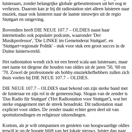
luisteraars, zonder belangrijke globale gebeurtenissen uit het oog te
verliezen. Daarom kan je bij dit radiostation niet alleen luisteren naar
muziek, maar ook luisteren naar de laatste nieuwtjes uit de regio
Stuttgart en omgeving.
Bovendien heeft DIE NEUE 107.7 – OLDIES naast haar
internetradio ook populaire podcasts, waaronder 'Der
Musikprofessor', 'Die LINKE im Gemeinderat Stuttgart', en
'Stuttgart+regionale Politik' - stuk voor stuk een groot succes in de
Duitse luisterwereld.
Het radiostation wendt zich tot een breed scala aan luisteraars, maar
met name tot diegene die houden van oldies uit de jaren '50, '60 en
'70. Zowel de professionele als hobby-muziekliefhebbers zullen zich
thuis voelen bij DIE NEUE 107.7 – OLDIES.
DIE NEUE 107.7 – OLDIES staat bekend om zijn sterke band met
de luisteraar en zijn rol in de gemeenschap. Slogan van de zender is
'Das Radio für Stuttgart' ('Het Radiostation voor Stuttgart'), wat het
sterke engagement met de streek benadrukt. Dit radiostation staat
expliciet voor oldies. De zender maakt echter geen deel uit van
sportuitzendingen en religieuze uitzendingen.
Kortom, als je wilt ontspannen en genieten van hoogwaardige oldies
terwijl je op de hoogte blijft van het lokale nieuws, luister dan naar