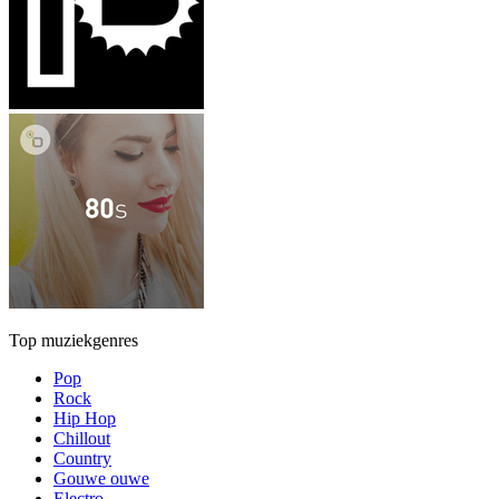
Top muziekgenres
Pop
Rock
Hip Hop
Chillout
Country
Gouwe ouwe
Electro