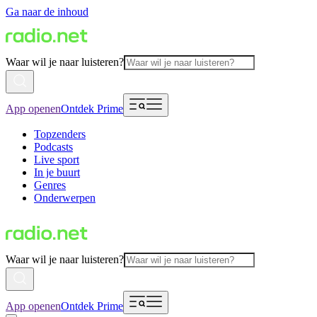
Ga naar de inhoud
Waar wil je naar luisteren?
App openen
Ontdek Prime
Topzenders
Podcasts
Live sport
In je buurt
Genres
Onderwerpen
Waar wil je naar luisteren?
App openen
Ontdek Prime