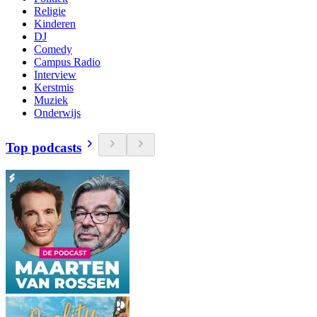
Religie
Kinderen
DJ
Comedy
Campus Radio
Interview
Kerstmis
Muziek
Onderwijs
Top podcasts