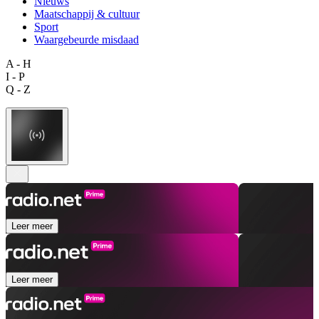
Nieuws
Maatschappij & cultuur
Sport
Waargebeurde misdaad
A - H
I - P
Q - Z
Leer meer
Leer meer