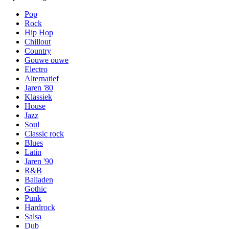
Pop
Rock
Hip Hop
Chillout
Country
Gouwe ouwe
Electro
Alternatief
Jaren '80
Klassiek
House
Jazz
Soul
Classic rock
Blues
Latin
Jaren '90
R&B
Balladen
Gothic
Punk
Hardrock
Salsa
Dub