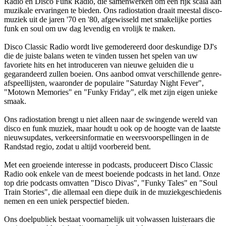
Radio en Disco Funk Radio, die samenwerken om een rijk scala aan
muzikale ervaringen te bieden. Ons radiostation draait meestal disco-
muziek uit de jaren '70 en '80, afgewisseld met smakelijke porties
funk en soul om uw dag levendig en vrolijk te maken.
Disco Classic Radio wordt live gemodereerd door deskundige DJ's
die de juiste balans weten te vinden tussen het spelen van uw
favoriete hits en het introduceren van nieuwe geluiden die u
gegarandeerd zullen boeien. Ons aanbod omvat verschillende genre-
afspeellijsten, waaronder de populaire "Saturday Night Fever",
"Motown Memories" en "Funky Friday", elk met zijn eigen unieke
smaak.
Ons radiostation brengt u niet alleen naar de swingende wereld van
disco en funk muziek, maar houdt u ook op de hoogte van de laatste
nieuwsupdates, verkeersinformatie en weersvoorspellingen in de
Randstad regio, zodat u altijd voorbereid bent.
Met een groeiende interesse in podcasts, produceert Disco Classic
Radio ook enkele van de meest boeiende podcasts in het land. Onze
top drie podcasts omvatten "Disco Divas", "Funky Tales" en "Soul
Train Stories", die allemaal een diepe duik in de muziekgeschiedenis
nemen en een uniek perspectief bieden.
Ons doelpubliek bestaat voornamelijk uit volwassen luisteraars die