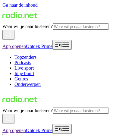
Ga naar de inhoud
Waar wil je naar luisteren?
App openen
Ontdek Prime
Topzenders
Podcasts
Live sport
In je buurt
Genres
Onderwerpen
Waar wil je naar luisteren?
App openen
Ontdek Prime