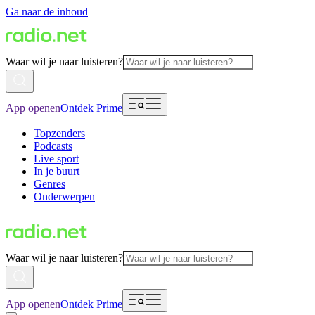
Ga naar de inhoud
Waar wil je naar luisteren?
App openen
Ontdek Prime
Topzenders
Podcasts
Live sport
In je buurt
Genres
Onderwerpen
Waar wil je naar luisteren?
App openen
Ontdek Prime