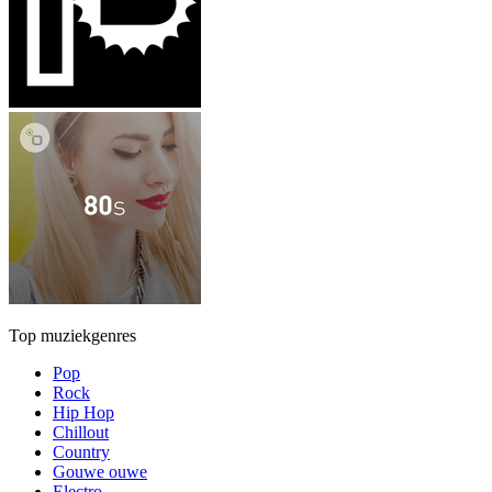
Top muziekgenres
Pop
Rock
Hip Hop
Chillout
Country
Gouwe ouwe
Electro