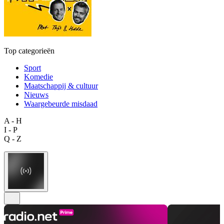
Top categorieën
Sport
Komedie
Maatschappij & cultuur
Nieuws
Waargebeurde misdaad
A - H
I - P
Q - Z