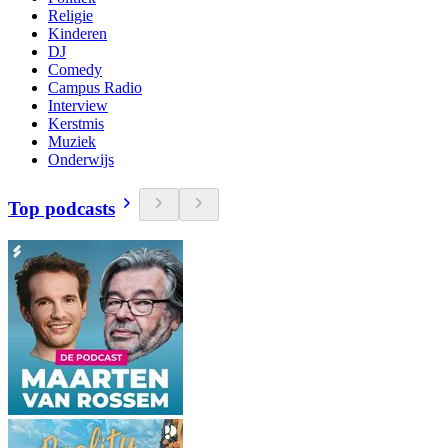
Religie
Kinderen
DJ
Comedy
Campus Radio
Interview
Kerstmis
Muziek
Onderwijs
Top podcasts