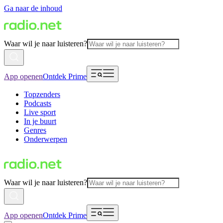
Ga naar de inhoud
Waar wil je naar luisteren?
App openen
Ontdek Prime
Topzenders
Podcasts
Live sport
In je buurt
Genres
Onderwerpen
Waar wil je naar luisteren?
App openen
Ontdek Prime