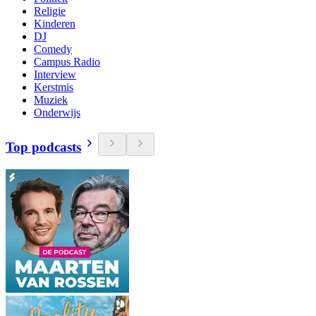
Religie
Kinderen
DJ
Comedy
Campus Radio
Interview
Kerstmis
Muziek
Onderwijs
Top podcasts