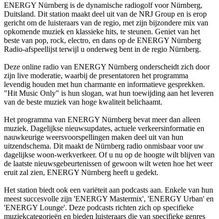
ENERGY Nürnberg is de dynamische radiogolf voor Nürnberg,
Duitsland. Dit station maakt deel uit van de NRJ Group en is erop
gericht om de luisteraars van de regio, met zijn bijzondere mix van
opkomende muziek en klassieke hits, te steunen. Geniet van het
beste van pop, rock, electro, en dans op de ENERGY Nürnberg
Radio-afspeellijst terwijl u onderweg bent in de regio Nürnberg.
Deze online radio van ENERGY Nürnberg onderscheidt zich door
zijn live moderatie, waarbij de presentatoren het programma
levendig houden met hun charmante en informatieve gesprekken.
"Hit Music Only" is hun slogan, wat hun toewijding aan het leveren
van de beste muziek van hoge kwaliteit belichaamt.
Het programma van ENERGY Nürnberg bevat meer dan alleen
muziek. Dagelijkse nieuwsupdates, actuele verkeersinformatie en
nauwkeurige weersvoorspellingen maken deel uit van hun
uitzendschema. Dit maakt de Nürnberg radio onmisbaar voor uw
dagelijkse woon-werkverkeer. Of u nu op de hoogte wilt blijven van
de laatste nieuwsgebeurtenissen of gewoon wilt weten hoe het weer
eruit zal zien, ENERGY Nürnberg heeft u gedekt.
Het station biedt ook een variëteit aan podcasts aan. Enkele van hun
meest succesvolle zijn 'ENERGY Mastermix', 'ENERGY Urban' en
'ENERGY Lounge'. Deze podcasts richten zich op specifieke
muziekcategorieën en bieden luisteraars die van specifieke genres