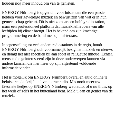
houden nog meer inhoud om van te genieten.
ENERGY Nürnberg is opgericht voor luisteraars die een passie
hebben voor geweldige muziek en bewust zijn van wat er in hun
gemeenschap gebeurt. Dit is niet zomaar een hobbyradiostation,
maar een professioneel platform dat muziekliefhebbers van alle
leeftijden bij elkaar brengt. Het is bekend om zijn krachtige
programmering en de band met zijn luisteraars.
In tegenstelling tot veel andere radiostations in de regio, houdt
ENERGY Nürnberg zich voornamelijk bezig met muziek en nieuws
en draagt het niet specifiek bij aan sport of religieuze inhoud. Echter,
mensen die geïnteresseerd zijn in deze onderwerpen kunnen via
andere kanalen die hier meer op zijn afgestemd voldoende
informatie vinden.
Het is mogelijk om ENERGY Nürnberg overal en altijd online te
beluisteren dankzij hun live internetradio. Mis nooit meer uw
favoriete liedjes op ENERGY Nürnberg-webradio, of u nu thuis, op
het werk of zelfs in het buitenland bent. Meld u aan en geniet van de
muziek.
De website van het radiostation