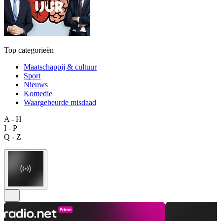
Top categorieën
Maatschappij & cultuur
Sport
Nieuws
Komedie
Waargebeurde misdaad
A - H
I - P
Q - Z