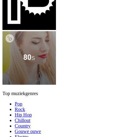
Top muziekgenres
Pop
Rock
Hip Hop
Chillout
Country
Gouwe ouwe
Electro