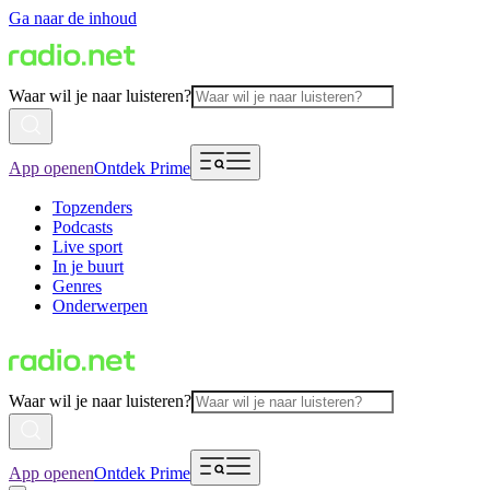
Ga naar de inhoud
Waar wil je naar luisteren?
App openen
Ontdek Prime
Topzenders
Podcasts
Live sport
In je buurt
Genres
Onderwerpen
Waar wil je naar luisteren?
App openen
Ontdek Prime