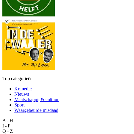
Top categorieën
Komedie
Nieuws
Maatschappij & cultuur
Sport
Waargebeurde misdaad
A - H
I - P
Q - Z