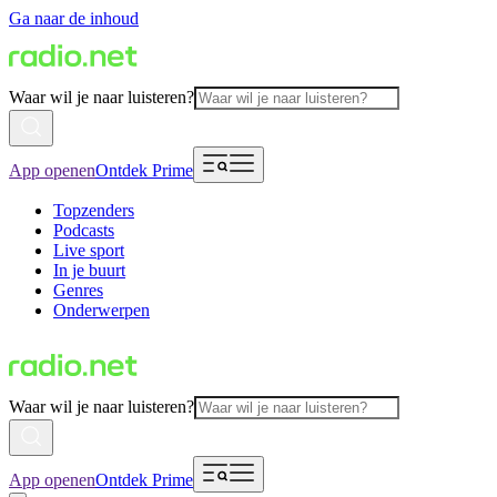
Ga naar de inhoud
Waar wil je naar luisteren?
App openen
Ontdek Prime
Topzenders
Podcasts
Live sport
In je buurt
Genres
Onderwerpen
Waar wil je naar luisteren?
App openen
Ontdek Prime