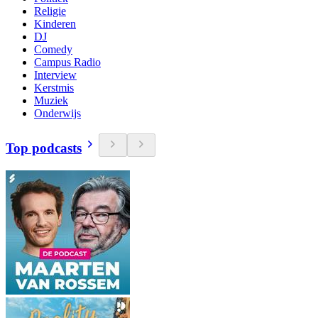
Religie
Kinderen
DJ
Comedy
Campus Radio
Interview
Kerstmis
Muziek
Onderwijs
Top podcasts