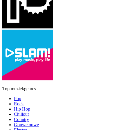
Top muziekgenres
Pop
Rock
Hip Hop
Chillout
Country
Gouwe ouwe
Electro