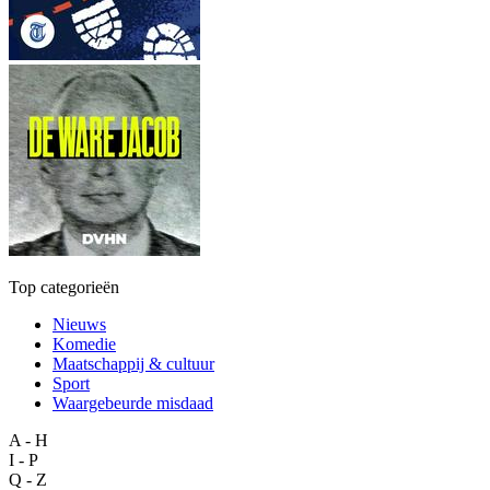
Top categorieën
Nieuws
Komedie
Maatschappij & cultuur
Sport
Waargebeurde misdaad
A - H
I - P
Q - Z