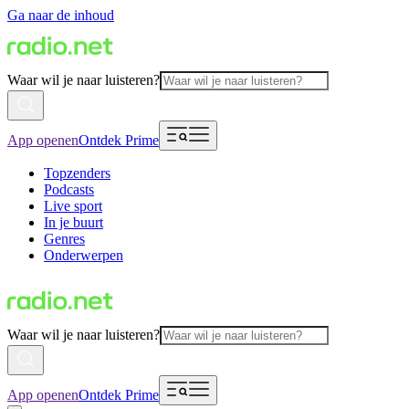
Ga naar de inhoud
Waar wil je naar luisteren?
App openen
Ontdek Prime
Topzenders
Podcasts
Live sport
In je buurt
Genres
Onderwerpen
Waar wil je naar luisteren?
App openen
Ontdek Prime