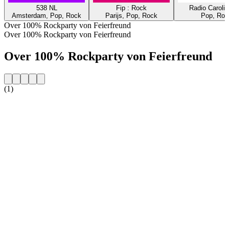
538 NL
Fip : Rock
Radio Caroli
Amsterdam, Pop, Rock
Parijs, Pop, Rock
Pop, Roc
Over 100% Rockparty von Feierfreund
Over 100% Rockparty von Feierfreund
Over 100% Rockparty von Feierfreund
(1)
De website van het radiostation