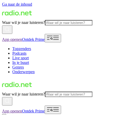
Ga naar de inhoud
Waar wil je naar luisteren?
App openen
Ontdek Prime
Topzenders
Podcasts
Live sport
In je buurt
Genres
Onderwerpen
Waar wil je naar luisteren?
App openen
Ontdek Prime