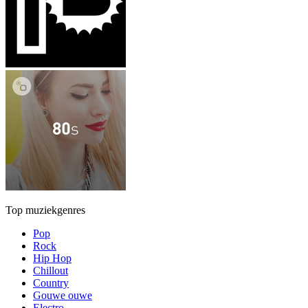
Top muziekgenres
Pop
Rock
Hip Hop
Chillout
Country
Gouwe ouwe
Electro