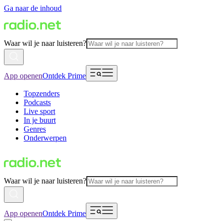
Ga naar de inhoud
Waar wil je naar luisteren?
App openen
Ontdek Prime
Topzenders
Podcasts
Live sport
In je buurt
Genres
Onderwerpen
Waar wil je naar luisteren?
App openen
Ontdek Prime