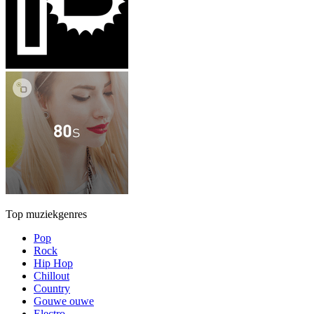
Top muziekgenres
Pop
Rock
Hip Hop
Chillout
Country
Gouwe ouwe
Electro