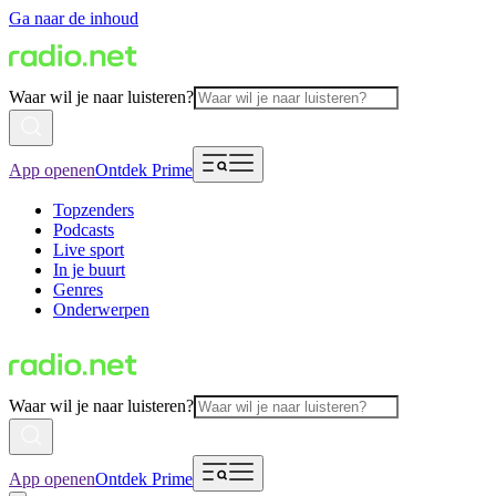
Ga naar de inhoud
Waar wil je naar luisteren?
App openen
Ontdek Prime
Topzenders
Podcasts
Live sport
In je buurt
Genres
Onderwerpen
Waar wil je naar luisteren?
App openen
Ontdek Prime