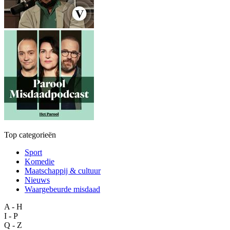
Top categorieën
Sport
Komedie
Maatschappij & cultuur
Nieuws
Waargebeurde misdaad
A - H
I - P
Q - Z