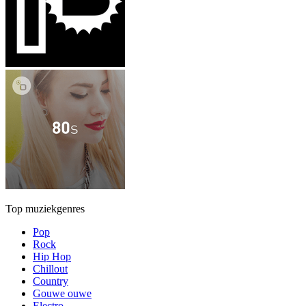
Top muziekgenres
Pop
Rock
Hip Hop
Chillout
Country
Gouwe ouwe
Electro