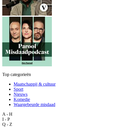
Top categorieën
Maatschappij & cultuur
Sport
Nieuws
Komedie
Waargebeurde misdaad
A - H
I - P
Q - Z