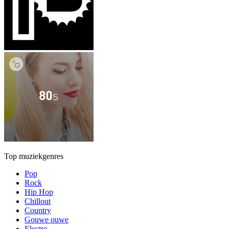
Top muziekgenres
Pop
Rock
Hip Hop
Chillout
Country
Gouwe ouwe
Electro