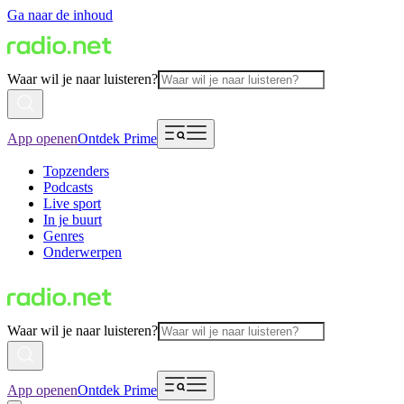
Ga naar de inhoud
Waar wil je naar luisteren?
App openen
Ontdek Prime
Topzenders
Podcasts
Live sport
In je buurt
Genres
Onderwerpen
Waar wil je naar luisteren?
App openen
Ontdek Prime