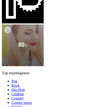
Top muziekgenres
Pop
Rock
Hip Hop
Chillout
Country
Gouwe ouwe
Electro