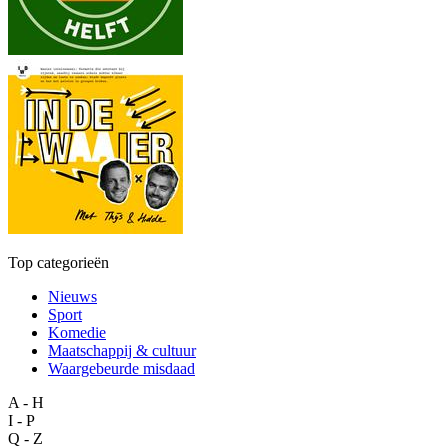
Top categorieën
Nieuws
Sport
Komedie
Maatschappij & cultuur
Waargebeurde misdaad
A - H
I - P
Q - Z