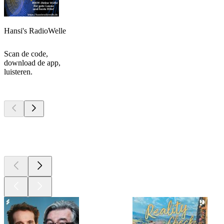
Hansi's RadioWelle
Scan de code,
download de app,
luisteren.
Top
podcasts
Top
podcasts
Top
podcasts