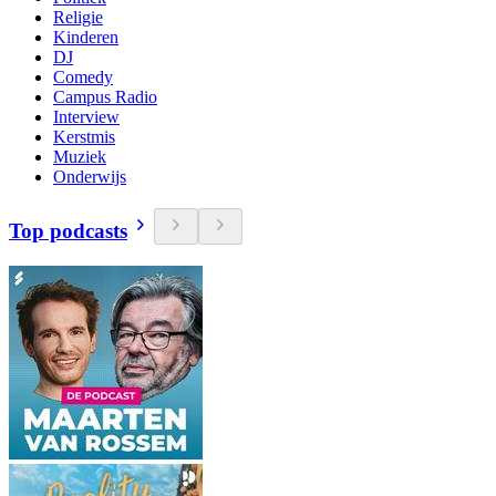
Religie
Kinderen
DJ
Comedy
Campus Radio
Interview
Kerstmis
Muziek
Onderwijs
Top podcasts