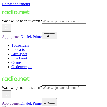
Ga naar de inhoud
Waar wil je naar luisteren?
App openen
Ontdek Prime
Topzenders
Podcasts
Live sport
In je buurt
Genres
Onderwerpen
Waar wil je naar luisteren?
App openen
Ontdek Prime