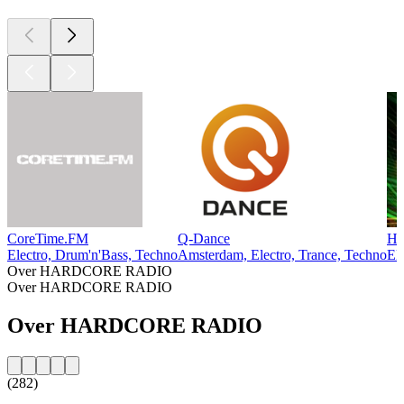
CoreTime.FM
Q-Dance
Ha
Electro, Drum'n'Bass, Techno
Amsterdam, Electro, Trance, Techno
El
Over HARDCORE RADIO
Over HARDCORE RADIO
Over HARDCORE RADIO
(282)