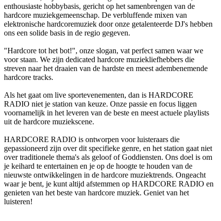
enthousiaste hobbybasis, gericht op het samenbrengen van de
hardcore muziekgemeenschap. De verbluffende mixen van
elektronische hardcoremuziek door onze getalenteerde DJ's hebben
ons een solide basis in de regio gegeven.
"Hardcore tot het bot!", onze slogan, vat perfect samen waar we
voor staan. We zijn dedicated hardcore muziekliefhebbers die
streven naar het draaien van de hardste en meest adembenemende
hardcore tracks.
Als het gaat om live sportevenementen, dan is HARDCORE
RADIO niet je station van keuze. Onze passie en focus liggen
voornamelijk in het leveren van de beste en meest actuele playlists
uit de hardcore muziekscene.
HARDCORE RADIO is ontworpen voor luisteraars die
gepassioneerd zijn over dit specifieke genre, en het station gaat niet
over traditionele thema's als geloof of Goddiensten. Ons doel is om
je keihard te entertainen en je op de hoogte te houden van de
nieuwste ontwikkelingen in de hardcore muziektrends. Ongeacht
waar je bent, je kunt altijd afstemmen op HARDCORE RADIO en
genieten van het beste van hardcore muziek. Geniet van het
luisteren!
De website van het radiostation