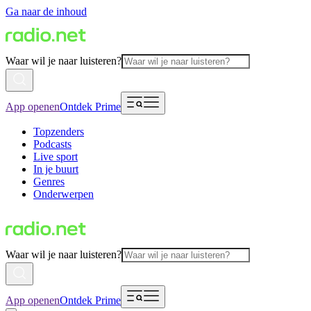
Ga naar de inhoud
Waar wil je naar luisteren?
App openen
Ontdek Prime
Topzenders
Podcasts
Live sport
In je buurt
Genres
Onderwerpen
Waar wil je naar luisteren?
App openen
Ontdek Prime