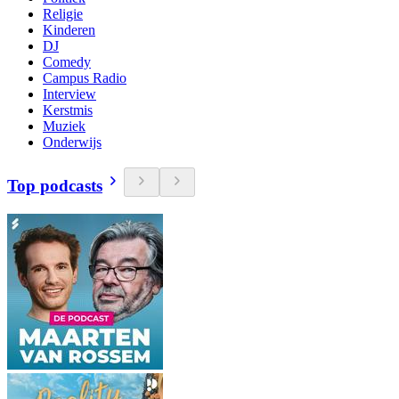
Religie
Kinderen
DJ
Comedy
Campus Radio
Interview
Kerstmis
Muziek
Onderwijs
Top podcasts