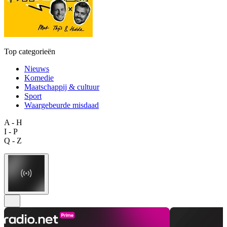
Top categorieën
Nieuws
Komedie
Maatschappij & cultuur
Sport
Waargebeurde misdaad
A - H
I - P
Q - Z