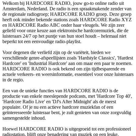
Welkom bij HARDCORE RADIO, jouw go-to online radio uit
Amsterdam, Nederland. De radio is een spraakmakende zender van
de regionale radiogroep; HARDCORE RADIO groep. Deze groep
heeft ook minder bekende stations zoals HARDCORE Radio XYZ
en HARDCORE Radio ABC onder haar vleugels. We zijn zeer
geliefd voor onze keuze aan elektronische hardcoremuziek, die de
luisteraars 24/7 op het puntje van hun stoel houdt – helemaal niet
beperkt tot een eenvoudige radio-playlist.
Voor degenen die verliefd zijn op de variëteit, bieden we
verschillende genre-afspeellijsten zoals 'Hardstyle Classics', 'Hardest
Hardcore' en 'Industrial Hardcore' aan om maar een paar te noemen.
HARDCORE RADIO is ook bekend om zijn tijdbesparende en
actuele verkeers- en weersinformatie, essentieel voor onze luisteraars
in de regio.
Een van de unieke functies van HARDCORE RADIO is de
productie van enkele meeslepende podcasts, met 'Hardcore Top 40',
'Hardcore Radio Live' en 'DJ's After Midnight' als de meest
populaire. Of je nu een actieve hardcore muziekfan of een
geïnteresseerde luisteraar bent, je zult genieten van onze zorgvuldig
samengestelde inhoud.
Hoewel HARDCORE RADIO is uitgegroeid tot een professioneel
radiostation, blijft onze benadering van muziek op een leuke,