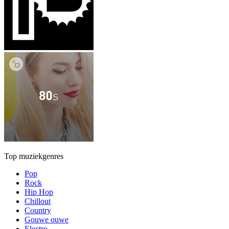
Top muziekgenres
Pop
Rock
Hip Hop
Chillout
Country
Gouwe ouwe
Electro