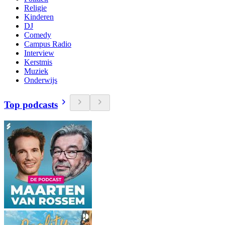
Religie
Kinderen
DJ
Comedy
Campus Radio
Interview
Kerstmis
Muziek
Onderwijs
Top podcasts