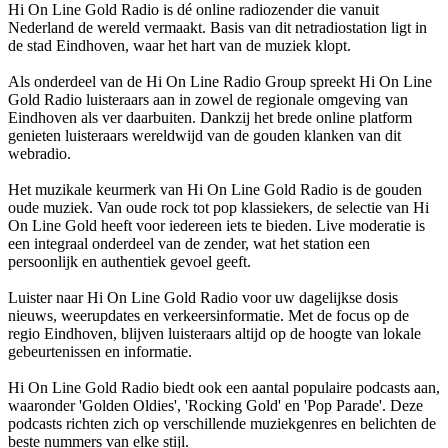
Hi On Line Gold Radio is dé online radiozender die vanuit
Nederland de wereld vermaakt. Basis van dit netradiostation ligt in
de stad Eindhoven, waar het hart van de muziek klopt.
Als onderdeel van de Hi On Line Radio Group spreekt Hi On Line
Gold Radio luisteraars aan in zowel de regionale omgeving van
Eindhoven als ver daarbuiten. Dankzij het brede online platform
genieten luisteraars wereldwijd van de gouden klanken van dit
webradio.
Het muzikale keurmerk van Hi On Line Gold Radio is de gouden
oude muziek. Van oude rock tot pop klassiekers, de selectie van Hi
On Line Gold heeft voor iedereen iets te bieden. Live moderatie is
een integraal onderdeel van de zender, wat het station een
persoonlijk en authentiek gevoel geeft.
Luister naar Hi On Line Gold Radio voor uw dagelijkse dosis
nieuws, weerupdates en verkeersinformatie. Met de focus op de
regio Eindhoven, blijven luisteraars altijd op de hoogte van lokale
gebeurtenissen en informatie.
Hi On Line Gold Radio biedt ook een aantal populaire podcasts aan,
waaronder 'Golden Oldies', 'Rocking Gold' en 'Pop Parade'. Deze
podcasts richten zich op verschillende muziekgenres en belichten de
beste nummers van elke stijl.