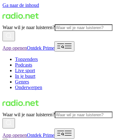
Ga naar de inhoud
Waar wil je naar luisteren?
App openen
Ontdek Prime
Topzenders
Podcasts
Live sport
In je buurt
Genres
Onderwerpen
Waar wil je naar luisteren?
App openen
Ontdek Prime