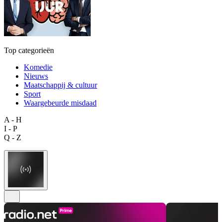
Top categorieën
Komedie
Nieuws
Maatschappij & cultuur
Sport
Waargebeurde misdaad
A - H
I - P
Q - Z