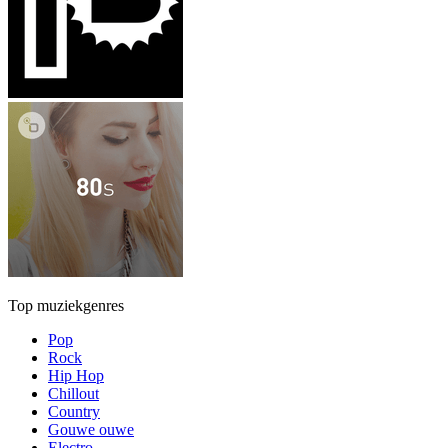
Top muziekgenres
Pop
Rock
Hip Hop
Chillout
Country
Gouwe ouwe
Electro