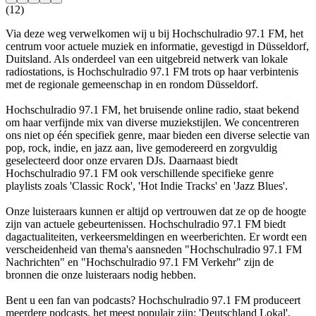
(12)
Via deze weg verwelkomen wij u bij Hochschulradio 97.1 FM, het
centrum voor actuele muziek en informatie, gevestigd in Düsseldorf,
Duitsland. Als onderdeel van een uitgebreid netwerk van lokale
radiostations, is Hochschulradio 97.1 FM trots op haar verbintenis
met de regionale gemeenschap in en rondom Düsseldorf.
Hochschulradio 97.1 FM, het bruisende online radio, staat bekend
om haar verfijnde mix van diverse muziekstijlen. We concentreren
ons niet op één specifiek genre, maar bieden een diverse selectie van
pop, rock, indie, en jazz aan, live gemodereerd en zorgvuldig
geselecteerd door onze ervaren DJs. Daarnaast biedt
Hochschulradio 97.1 FM ook verschillende specifieke genre
playlists zoals 'Classic Rock', 'Hot Indie Tracks' en 'Jazz Blues'.
Onze luisteraars kunnen er altijd op vertrouwen dat ze op de hoogte
zijn van actuele gebeurtenissen. Hochschulradio 97.1 FM biedt
dagactualiteiten, verkeersmeldingen en weerberichten. Er wordt een
verscheidenheid van thema's aansneden "Hochschulradio 97.1 FM
Nachrichten" en "Hochschulradio 97.1 FM Verkehr" zijn de
bronnen die onze luisteraars nodig hebben.
Bent u een fan van podcasts? Hochschulradio 97.1 FM produceert
meerdere podcasts, het meest populair zijn: 'Deutschland Lokal',