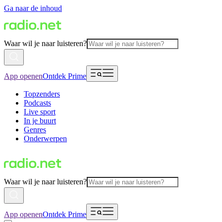
Ga naar de inhoud
Waar wil je naar luisteren?
App openen
Ontdek Prime
Topzenders
Podcasts
Live sport
In je buurt
Genres
Onderwerpen
Waar wil je naar luisteren?
App openen
Ontdek Prime