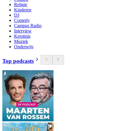
Religie
Kinderen
DJ
Comedy
Campus Radio
Interview
Kerstmis
Muziek
Onderwijs
Top podcasts