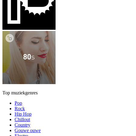
Top muziekgenres
Pop
Rock
Hip Hop
Chillout
Country
Gouwe ouwe
Electro