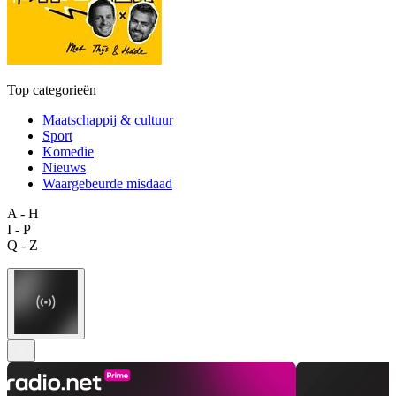
Top categorieën
Maatschappij & cultuur
Sport
Komedie
Nieuws
Waargebeurde misdaad
A - H
I - P
Q - Z