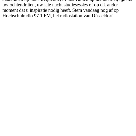
uw ochtendritten, uw late nacht studiesessies of op elk ander
moment dat u inspiratie nodig heeft. Stem vandaag nog af op
Hochschulradio 97.1 FM, het radiostation van Düsseldorf.
De website van het radiostation