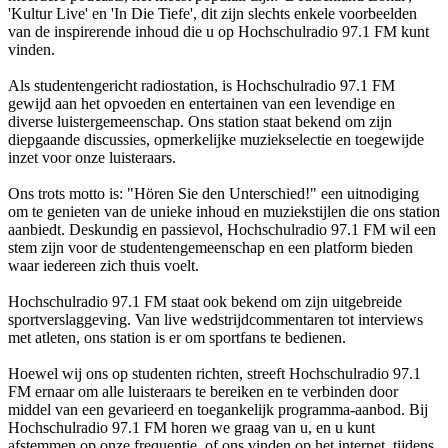
'Kultur Live' en 'In Die Tiefe', dit zijn slechts enkele voorbeelden
van de inspirerende inhoud die u op Hochschulradio 97.1 FM kunt
vinden.
Als studentengericht radiostation, is Hochschulradio 97.1 FM
gewijd aan het opvoeden en entertainen van een levendige en
diverse luistergemeenschap. Ons station staat bekend om zijn
diepgaande discussies, opmerkelijke muziekselectie en toegewijde
inzet voor onze luisteraars.
Ons trots motto is: "Hören Sie den Unterschied!" een uitnodiging
om te genieten van de unieke inhoud en muziekstijlen die ons station
aanbiedt. Deskundig en passievol, Hochschulradio 97.1 FM wil een
stem zijn voor de studentengemeenschap en een platform bieden
waar iedereen zich thuis voelt.
Hochschulradio 97.1 FM staat ook bekend om zijn uitgebreide
sportverslaggeving. Van live wedstrijdcommentaren tot interviews
met atleten, ons station is er om sportfans te bedienen.
Hoewel wij ons op studenten richten, streeft Hochschulradio 97.1
FM ernaar om alle luisteraars te bereiken en te verbinden door
middel van een gevarieerd en toegankelijk programma-aanbod. Bij
Hochschulradio 97.1 FM horen we graag van u, en u kunt
afstemmen op onze frequentie, of ons vinden op het internet, tijdens