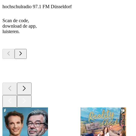
hochschulradio 97.1 FM Düsseldorf
Scan de code,
download de app,
luisteren.
Top
podcasts
Top
podcasts
Top
podcasts