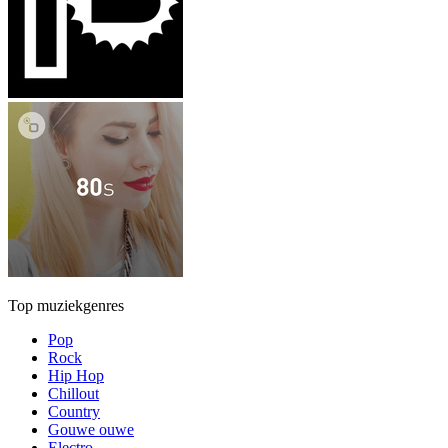
Top muziekgenres
Pop
Rock
Hip Hop
Chillout
Country
Gouwe ouwe
Electro