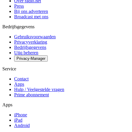
Over radio.net
Press
Bij ons adverteren
Broadcast met ons
Bedrijfsgegevens
Gebruiksvoorwaarden
Privacyverklaring
Bedrijfsgegevens
Utiq beheren
Privacy-Manager
Service
Contact
Apps
Hulp / Veelgestelde vragen
Prime abonnement
Apps
iPhone
iPad
Android