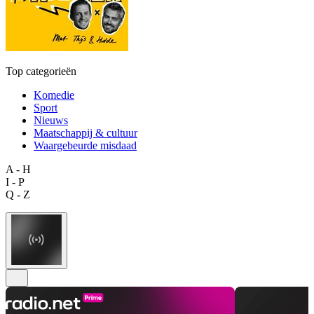
Top categorieën
Komedie
Sport
Nieuws
Maatschappij & cultuur
Waargebeurde misdaad
A - H
I - P
Q - Z