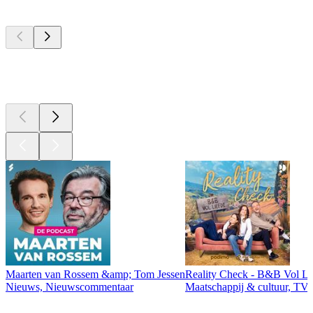
Top
podcasts
Top
podcasts
Maarten van Rossem &amp; Tom Jessen
Reality Check - B&B Vol Li
Nieuws, Nieuwscommentaar
Maatschappij & cultuur, TV 