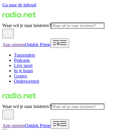
Ga naar de inhoud
Waar wil je naar luisteren?
App openen
Ontdek Prime
Topzenders
Podcasts
Live sport
In je buurt
Genres
Onderwerpen
Waar wil je naar luisteren?
App openen
Ontdek Prime