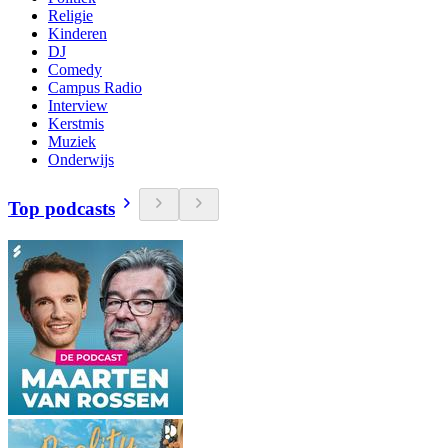
Religie
Kinderen
DJ
Comedy
Campus Radio
Interview
Kerstmis
Muziek
Onderwijs
Top podcasts