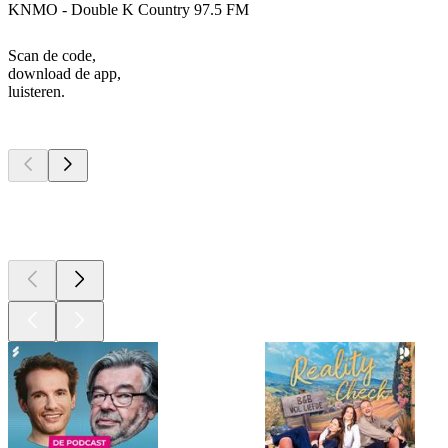
KNMO - Double K Country 97.5 FM
Scan de code,
download de app,
luisteren.
Top
podcasts
Top
podcasts
Top
podcasts