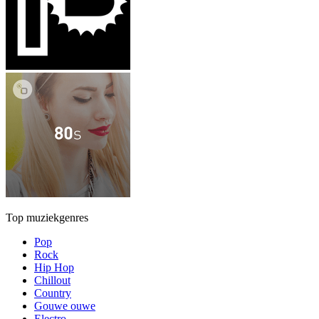
Top muziekgenres
Pop
Rock
Hip Hop
Chillout
Country
Gouwe ouwe
Electro