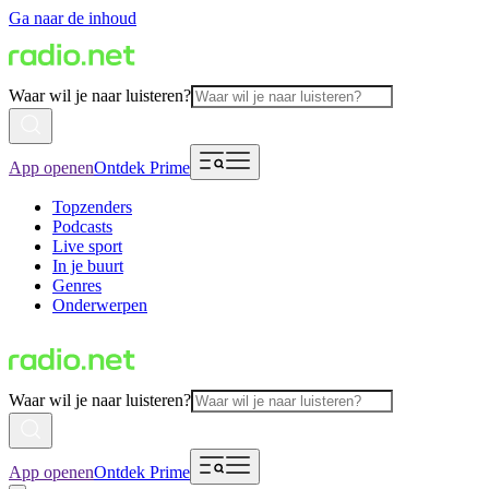
Ga naar de inhoud
Waar wil je naar luisteren?
App openen
Ontdek Prime
Topzenders
Podcasts
Live sport
In je buurt
Genres
Onderwerpen
Waar wil je naar luisteren?
App openen
Ontdek Prime