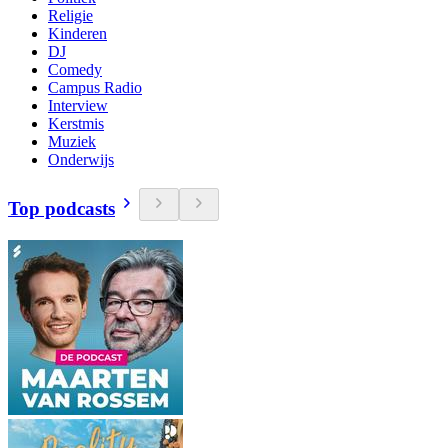
Religie
Kinderen
DJ
Comedy
Campus Radio
Interview
Kerstmis
Muziek
Onderwijs
Top podcasts