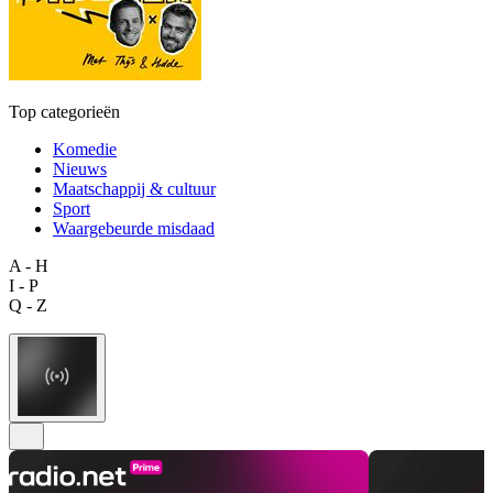
Top categorieën
Komedie
Nieuws
Maatschappij & cultuur
Sport
Waargebeurde misdaad
A - H
I - P
Q - Z