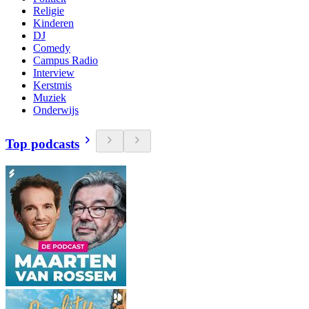
Religie
Kinderen
DJ
Comedy
Campus Radio
Interview
Kerstmis
Muziek
Onderwijs
Top podcasts