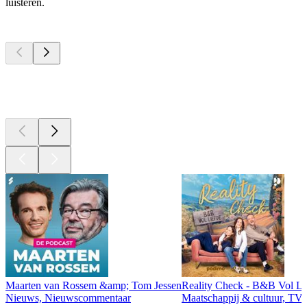
luisteren.
Top
podcasts
Top
podcasts
Top
podcasts
Maarten van Rossem &amp; Tom Jessen
Reality Check - B&B Vol Li
Nieuws, Nieuwscommentaar
Maatschappij & cultuur, TV 