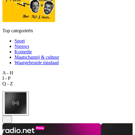
Top categorieën
Sport
Nieuws
Komedie
Maatschappij & cultuur
Waargebeurde misdaad
A - H
I - P
Q - Z