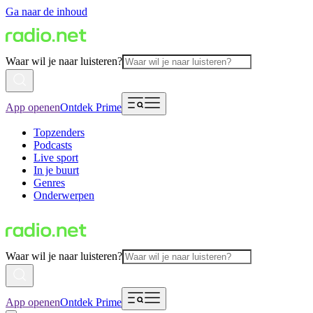
Ga naar de inhoud
Waar wil je naar luisteren?
App openen
Ontdek Prime
Topzenders
Podcasts
Live sport
In je buurt
Genres
Onderwerpen
Waar wil je naar luisteren?
App openen
Ontdek Prime