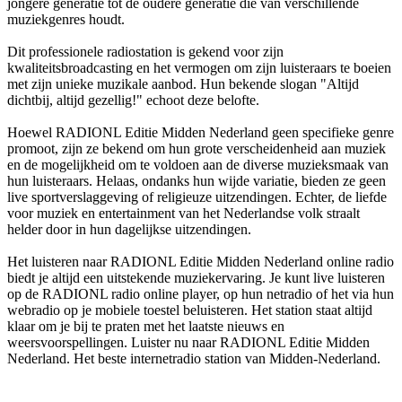
jongere generatie tot de oudere generatie die van verschillende
muziekgenres houdt.
Dit professionele radiostation is gekend voor zijn
kwaliteitsbroadcasting en het vermogen om zijn luisteraars te boeien
met zijn unieke muzikale aanbod. Hun bekende slogan "Altijd
dichtbij, altijd gezellig!" echoot deze belofte.
Hoewel RADIONL Editie Midden Nederland geen specifieke genre
promoot, zijn ze bekend om hun grote verscheidenheid aan muziek
en de mogelijkheid om te voldoen aan de diverse muzieksmaak van
hun luisteraars. Helaas, ondanks hun wijde variatie, bieden ze geen
live sportverslaggeving of religieuze uitzendingen. Echter, de liefde
voor muziek en entertainment van het Nederlandse volk straalt
helder door in hun dagelijkse uitzendingen.
Het luisteren naar RADIONL Editie Midden Nederland online radio
biedt je altijd een uitstekende muziekervaring. Je kunt live luisteren
op de RADIONL radio online player, op hun netradio of het via hun
webradio op je mobiele toestel beluisteren. Het station staat altijd
klaar om je bij te praten met het laatste nieuws en
weersvoorspellingen. Luister nu naar RADIONL Editie Midden
Nederland. Het beste internetradio station van Midden-Nederland.
De website van het radiostation