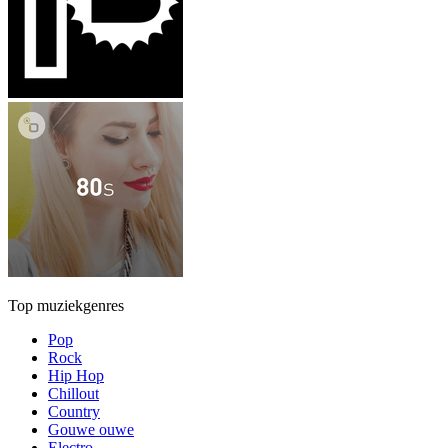
Top muziekgenres
Pop
Rock
Hip Hop
Chillout
Country
Gouwe ouwe
Electro