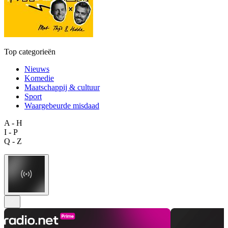
Top categorieën
Nieuws
Komedie
Maatschappij & cultuur
Sport
Waargebeurde misdaad
A - H
I - P
Q - Z