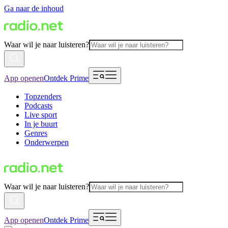
Ga naar de inhoud
Waar wil je naar luisteren?
App openen
Ontdek Prime
Topzenders
Podcasts
Live sport
In je buurt
Genres
Onderwerpen
Waar wil je naar luisteren?
App openen
Ontdek Prime