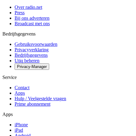
Over radio.net
Press
Bij ons adverteren
Broadcast met ons
Bedrijfsgegevens
Gebruiksvoorwaarden
Privacyverklaring
Bedrijfsgegevens
Utiq beheren
Privacy-Manager
Service
Contact
Apps
Hulp / Veelgestelde vragen
Prime abonnement
Apps
iPhone
iPad
Android