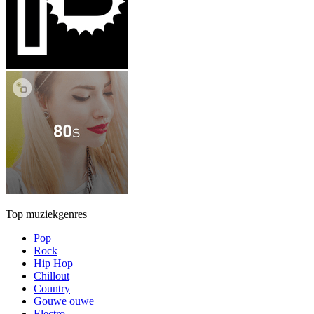
Top muziekgenres
Pop
Rock
Hip Hop
Chillout
Country
Gouwe ouwe
Electro