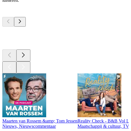
luisteren.
Top
podcasts
Top
podcasts
Top
podcasts
Maarten van Rossem &amp; Tom Jessen
Reality Check - B&B Vol Li
Nieuws, Nieuwscommentaar
Maatschappij & cultuur, TV 