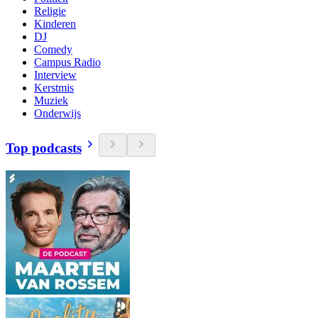
Religie
Kinderen
DJ
Comedy
Campus Radio
Interview
Kerstmis
Muziek
Onderwijs
Top podcasts