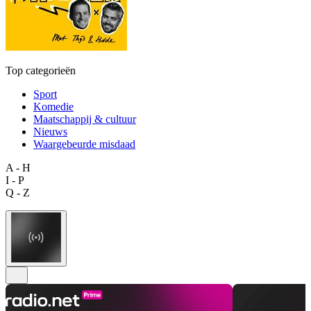
Top categorieën
Sport
Komedie
Maatschappij & cultuur
Nieuws
Waargebeurde misdaad
A - H
I - P
Q - Z