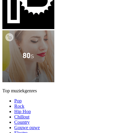
Top muziekgenres
Pop
Rock
Hip Hop
Chillout
Country
Gouwe ouwe
Electro