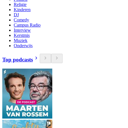
Religie
Kinderen
DJ
Comedy
Campus Radio
Interview
Kerstmis
Muziek
Onderwijs
Top podcasts