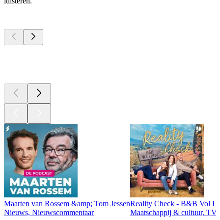
luisteren.
Top
podcasts
Top
podcasts
Top
podcasts
Maarten van Rossem &amp; Tom Jessen
Reality Check - B&B Vol Li
Nieuws, Nieuwscommentaar
Maatschappij & cultuur, TV 