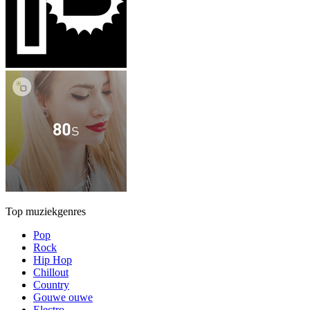
Top muziekgenres
Pop
Rock
Hip Hop
Chillout
Country
Gouwe ouwe
Electro