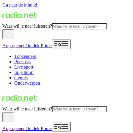
Ga naar de inhoud
Waar wil je naar luisteren?
App openen
Ontdek Prime
Topzenders
Podcasts
Live sport
In je buurt
Genres
Onderwerpen
Waar wil je naar luisteren?
App openen
Ontdek Prime