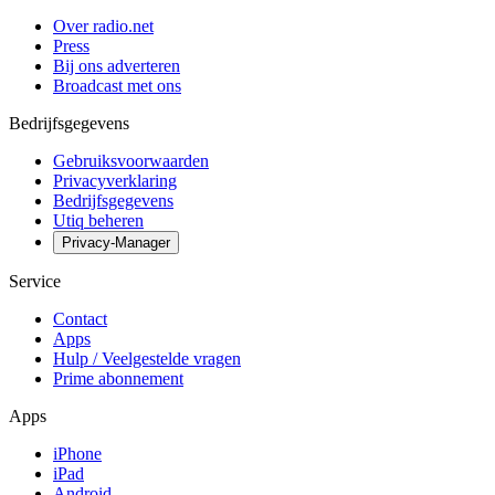
Over radio.net
Press
Bij ons adverteren
Broadcast met ons
Bedrijfsgegevens
Gebruiksvoorwaarden
Privacyverklaring
Bedrijfsgegevens
Utiq beheren
Privacy-Manager
Service
Contact
Apps
Hulp / Veelgestelde vragen
Prime abonnement
Apps
iPhone
iPad
Android