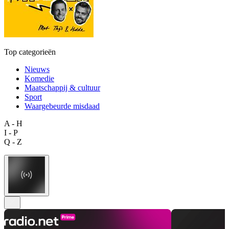
Top categorieën
Nieuws
Komedie
Maatschappij & cultuur
Sport
Waargebeurde misdaad
A - H
I - P
Q - Z