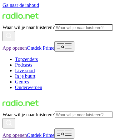
Ga naar de inhoud
Waar wil je naar luisteren?
App openen
Ontdek Prime
Topzenders
Podcasts
Live sport
In je buurt
Genres
Onderwerpen
Waar wil je naar luisteren?
App openen
Ontdek Prime