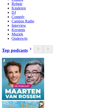
Religie
Kinderen
DJ
Comedy
Campus Radio
Interview
Kerstmis
Muziek
Onderwijs
Top podcasts