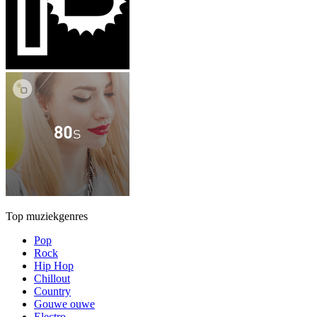
Top muziekgenres
Pop
Rock
Hip Hop
Chillout
Country
Gouwe ouwe
Electro