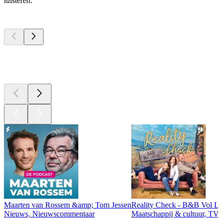
luisteren.
Top
podcasts
Top
podcasts
Top
podcasts
Maarten van Rossem &amp; Tom Jessen
Reality Check - B&B Vol Li
Nieuws, Nieuwscommentaar
Maatschappij & cultuur, TV 