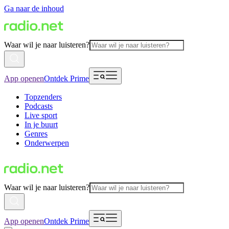
Ga naar de inhoud
Waar wil je naar luisteren?
App openen
Ontdek Prime
Topzenders
Podcasts
Live sport
In je buurt
Genres
Onderwerpen
Waar wil je naar luisteren?
App openen
Ontdek Prime