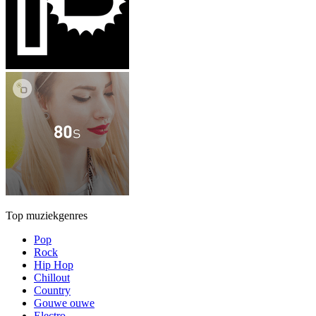
Top muziekgenres
Pop
Rock
Hip Hop
Chillout
Country
Gouwe ouwe
Electro