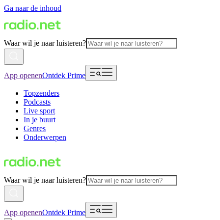
Ga naar de inhoud
Waar wil je naar luisteren?
App openen
Ontdek Prime
Topzenders
Podcasts
Live sport
In je buurt
Genres
Onderwerpen
Waar wil je naar luisteren?
App openen
Ontdek Prime