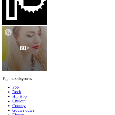
Top muziekgenres
Pop
Rock
Hip Hop
Chillout
Country
Gouwe ouwe
Electro