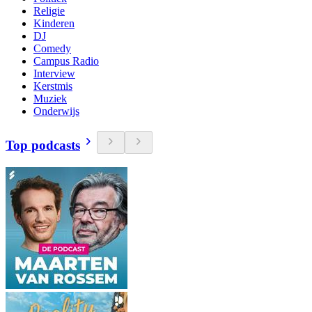
Religie
Kinderen
DJ
Comedy
Campus Radio
Interview
Kerstmis
Muziek
Onderwijs
Top podcasts