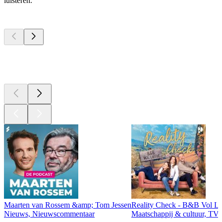
luisteren.
Top
podcasts
Top
podcasts
Top
podcasts
Maarten van Rossem &amp; Tom Jessen
Reality Check - B&B Vol Li
Nieuws, Nieuwscommentaar
Maatschappij & cultuur, TV 