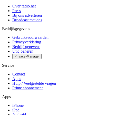
Over radio.net
Press
Bij ons adverteren
Broadcast met ons
Bedrijfsgegevens
Gebruiksvoorwaarden
Privacyverklaring
Bedrijfsgegevens
Utiq beheren
Privacy-Manager
Service
Contact
Apps
Hulp / Veelgestelde vragen
Prime abonnement
Apps
iPhone
iPad
Android