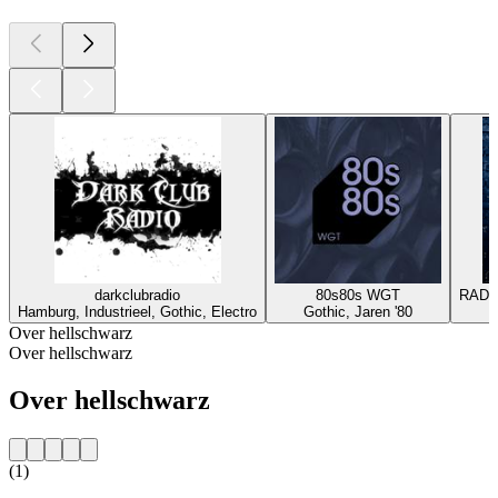
darkclubradio
80s80s WGT
RADI
Hamburg, Industrieel, Gothic, Electro
Gothic, Jaren '80
Over hellschwarz
Over hellschwarz
Over hellschwarz
(1)