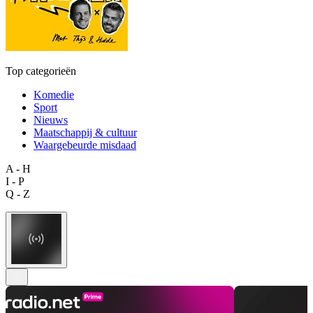
Top categorieën
Komedie
Sport
Nieuws
Maatschappij & cultuur
Waargebeurde misdaad
A - H
I - P
Q - Z