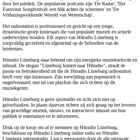
door het publiek. De populairste podcasts zijn 'De Radar', 'Het
Eurovisie Songfestival: een blik achter de schermen' en 'De
Verbazingwekkende Wereld van Wetenschap'.
Het radiostation is professioneel en gericht op een jonge,
dynamische groep luisteraars die van populaire muziek en actuele
onderwerpen houden. Elk aspect van Hitradio Lüneburg is
zorgvuldig gecreëerd en afgestemd op de behoeften van de
luisteraars.
Hitradio Lüneburg staat bekend om zijn energieke muziekselectie en
inhoud. De slogan "Lüneburg luistert naar Hitradio", straalt de
passie en betrokkenheid uit die de Hitradio Lüneburg radiostation
heeft voor zijn luisteraars. Zijn toewijding aan popmuziek is
ongeëvenaard, met tal van playlists die zich richten op dit
muziekgenre.
Hitradio Lüneburg is geen sportradio en richt zich niet op
geloofszaken. In plaats daarvan richten zij zich graag op het leveren
van geweldige muziek, nieuws, en interactieve inhoud om hun
publiek te entertainen en te informeren.
Druk op de knop om af te stemmen op Hitradio Lüneburg,
beschikbaar op Hitradio Lüneburg online radio en Hitradio
Lüneburg internetradio. Laat u meevoeren door de alle nieuwste