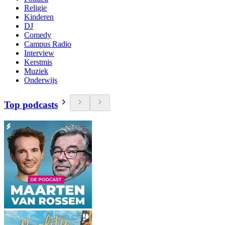
Religie
Kinderen
DJ
Comedy
Campus Radio
Interview
Kerstmis
Muziek
Onderwijs
Top podcasts