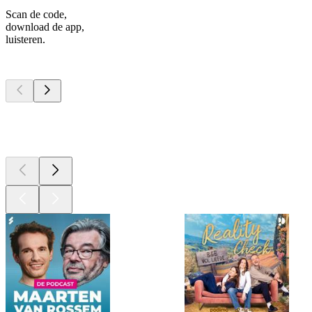
Scan de code,
download de app,
luisteren.
Top
podcasts
Top
podcasts
Top
podcasts