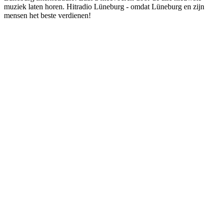
muziek laten horen. Hitradio Lüneburg - omdat Lüneburg en zijn
mensen het beste verdienen!
De website van het radiostation