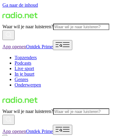
Ga naar de inhoud
Waar wil je naar luisteren?
App openen
Ontdek Prime
Topzenders
Podcasts
Live sport
In je buurt
Genres
Onderwerpen
Waar wil je naar luisteren?
App openen
Ontdek Prime