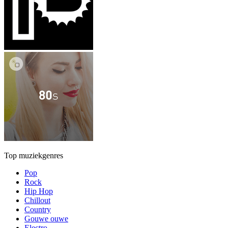
Top muziekgenres
Pop
Rock
Hip Hop
Chillout
Country
Gouwe ouwe
Electro