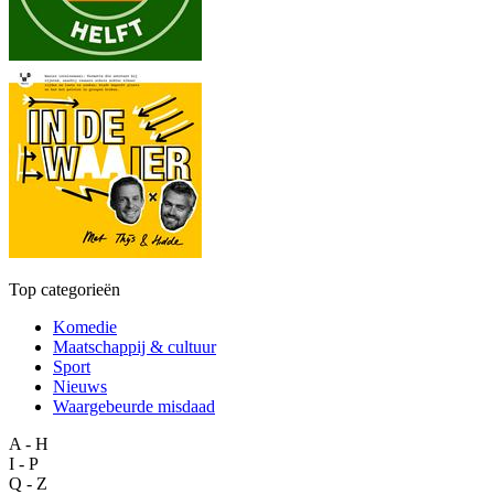
Top categorieën
Komedie
Maatschappij & cultuur
Sport
Nieuws
Waargebeurde misdaad
A - H
I - P
Q - Z