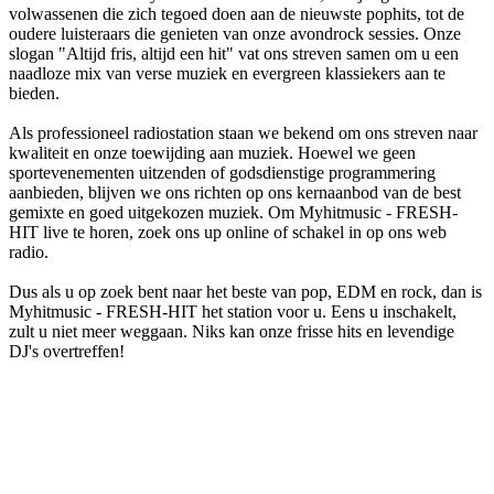
volwassenen die zich tegoed doen aan de nieuwste pophits, tot de
oudere luisteraars die genieten van onze avondrock sessies. Onze
slogan "Altijd fris, altijd een hit" vat ons streven samen om u een
naadloze mix van verse muziek en evergreen klassiekers aan te
bieden.
Als professioneel radiostation staan we bekend om ons streven naar
kwaliteit en onze toewijding aan muziek. Hoewel we geen
sportevenementen uitzenden of godsdienstige programmering
aanbieden, blijven we ons richten op ons kernaanbod van de best
gemixte en goed uitgekozen muziek. Om Myhitmusic - FRESH-
HIT live te horen, zoek ons up online of schakel in op ons web
radio.
Dus als u op zoek bent naar het beste van pop, EDM en rock, dan is
Myhitmusic - FRESH-HIT het station voor u. Eens u inschakelt,
zult u niet meer weggaan. Niks kan onze frisse hits en levendige
DJ's overtreffen!
De website van het radiostation