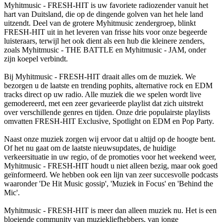
Myhitmusic - FRESH-HIT is uw favoriete radiozender vanuit het
hart van Duitsland, die op de dingende golven van het hele land
uitzendt. Deel van de grotere Myhitmusic zendergroep, blinkt
FRESH-HIT uit in het leveren van frisse hits voor onze begeerde
luisteraars, terwijl het ook dient als een hub die kleinere zenders,
zoals Myhitmusic - THE BATTLE en Myhitmusic - JAM, onder
zijn koepel verbindt.
Bij Myhitmusic - FRESH-HIT draait alles om de muziek. We
bezorgen u de laatste en trending pophits, alternative rock en EDM
tracks direct op uw radio. Alle muziek die we spelen wordt live
gemodereerd, met een zeer gevarieerde playlist dat zich uitstrekt
over verschillende genres en tijden. Onze drie populairste playlists
omvatten FRESH-HIT Exclusive, Spotlight on EDM en Pop Party.
Naast onze muziek zorgen wij ervoor dat u altijd op de hoogte bent.
Of het nu gaat om de laatste nieuwsupdates, de huidige
verkeersituatie in uw regio, of de promoties voor het weekend weer,
Myhitmusic - FRESH-HIT houdt u niet alleen bezig, maar ook goed
geïnformeerd. We hebben ook een lijn van zeer succesvolle podcasts
waaronder 'De Hit Music gossip', 'Muziek in Focus' en 'Behind the
Mic'.
Myhitmusic - FRESH-HIT is meer dan alleen muziek nu. Het is een
bloeiende community van muziekliefhebbers, van jonge