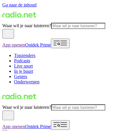
Ga naar de inhoud
Waar wil je naar luisteren?
App openen
Ontdek Prime
Topzenders
Podcasts
Live sport
In je buurt
Genres
Onderwerpen
Waar wil je naar luisteren?
App openen
Ontdek Prime