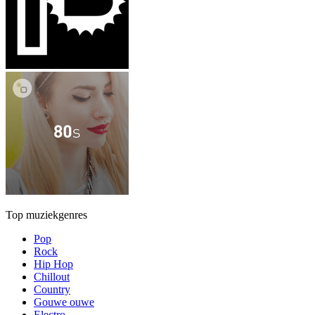
Top muziekgenres
Pop
Rock
Hip Hop
Chillout
Country
Gouwe ouwe
Electro