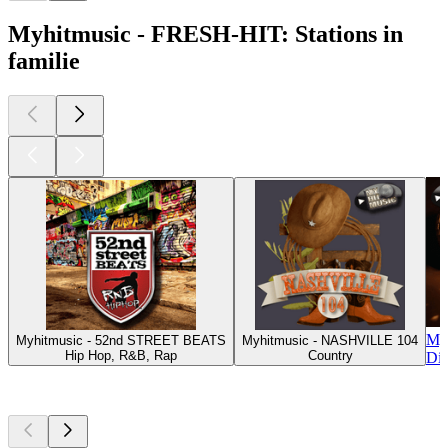
Myhitmusic - FRESH-HIT: Stations in
familie
My
Myhitmusic - 52nd STREET BEATS
Myhitmusic - NASHVILLE 104
Hip Hop, R&B, Rap
Country
Dis
Top
podcasts
Top
podcasts