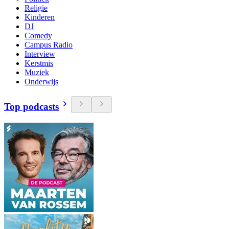
Religie
Kinderen
DJ
Comedy
Campus Radio
Interview
Kerstmis
Muziek
Onderwijs
Top podcasts