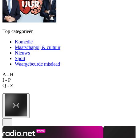
Top categorieën
Komedie
Maatschappij & cultuur
Nieuws
Sport
Waargebeurde misdaad
A - H
I - P
Q - Z