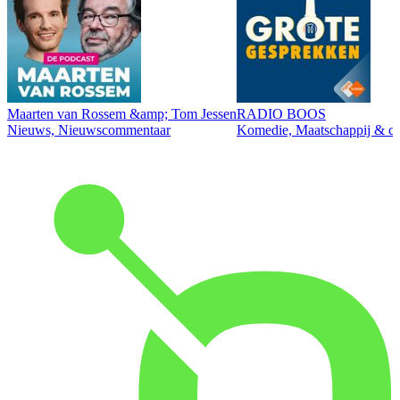
Maarten van Rossem &amp; Tom Jessen
RADIO BOOS
Nieuws, Nieuwscommentaar
Komedie, Maatschappij & cul