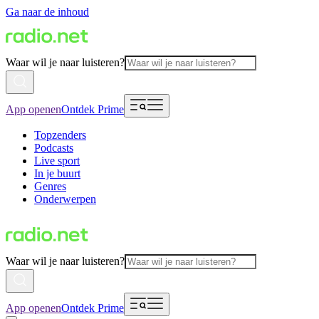
Ga naar de inhoud
Waar wil je naar luisteren?
App openen
Ontdek Prime
Topzenders
Podcasts
Live sport
In je buurt
Genres
Onderwerpen
Waar wil je naar luisteren?
App openen
Ontdek Prime