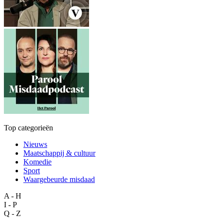
Top categorieën
Nieuws
Maatschappij & cultuur
Komedie
Sport
Waargebeurde misdaad
A - H
I - P
Q - Z