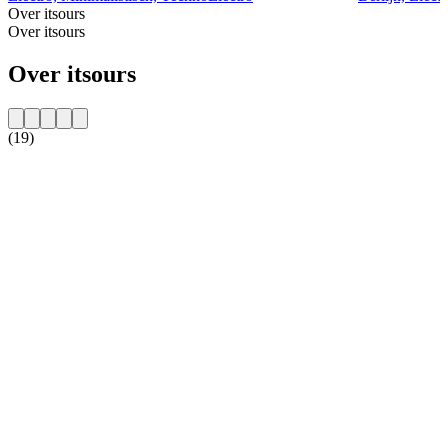
Over itsours
Over itsours
Over itsours
(19)
De website van het radiostation