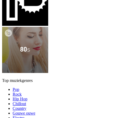
Top muziekgenres
Pop
Rock
Hip Hop
Chillout
Country
Gouwe ouwe
Electro