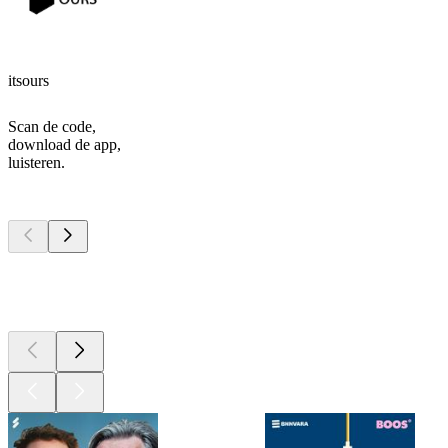
itsours
Scan de code,
download de app,
luisteren.
Top
podcasts
Top
podcasts
Top
podcasts