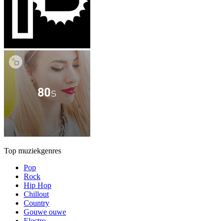
Top muziekgenres
Pop
Rock
Hip Hop
Chillout
Country
Gouwe ouwe
Electro