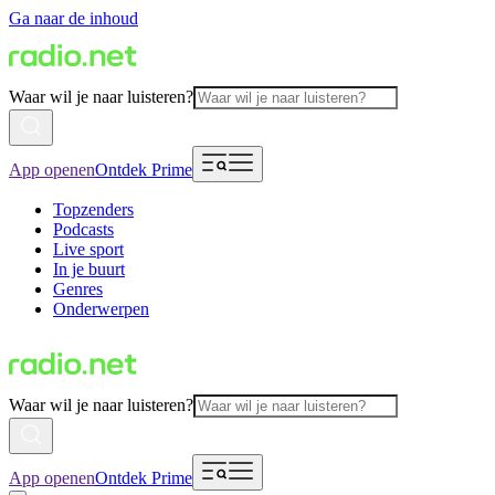
Ga naar de inhoud
Waar wil je naar luisteren?
App openen
Ontdek Prime
Topzenders
Podcasts
Live sport
In je buurt
Genres
Onderwerpen
Waar wil je naar luisteren?
App openen
Ontdek Prime