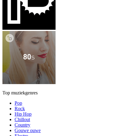
Top muziekgenres
Pop
Rock
Hip Hop
Chillout
Country
Gouwe ouwe
Electro