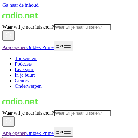
Ga naar de inhoud
Waar wil je naar luisteren?
App openen
Ontdek Prime
Topzenders
Podcasts
Live sport
In je buurt
Genres
Onderwerpen
Waar wil je naar luisteren?
App openen
Ontdek Prime