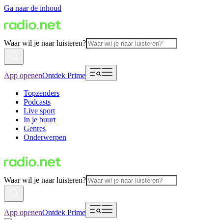
Ga naar de inhoud
Waar wil je naar luisteren?
App openen
Ontdek Prime
Topzenders
Podcasts
Live sport
In je buurt
Genres
Onderwerpen
Waar wil je naar luisteren?
App openen
Ontdek Prime