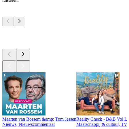
luisteren.
Top
podcasts
Top
podcasts
Top
podcasts
Maarten van Rossem &amp; Tom Jessen
Reality Check - B&B Vol Li
Nieuws, Nieuwscommentaar
Maatschappij & cultuur, TV 