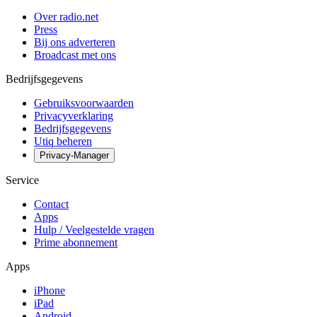
Over radio.net
Press
Bij ons adverteren
Broadcast met ons
Bedrijfsgegevens
Gebruiksvoorwaarden
Privacyverklaring
Bedrijfsgegevens
Utiq beheren
Privacy-Manager
Service
Contact
Apps
Hulp / Veelgestelde vragen
Prime abonnement
Apps
iPhone
iPad
Android