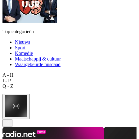
Top categorieën
Nieuws
Sport
Komedie
Maatschappij & cultuur
Waargebeurde misdaad
A - H
I - P
Q - Z