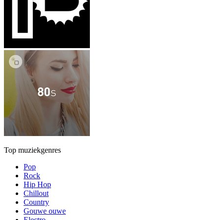
Top muziekgenres
Pop
Rock
Hip Hop
Chillout
Country
Gouwe ouwe
Electro