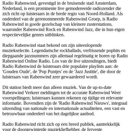
Radio Rabenwind, gevestigd in de bruisende stad Amsterdam,
Nederland, is een prominente live gemodereerde radiozender die
zich richt op luisteraars in de brede regio van Noord-Holland. Als
onderdeel van de gerenommeerde Rabenwind Groep, is Radio
Rabenwind in goede gezelschap van kleinere zusterstations,
waaronder Rabenwind Rock en Rabenwind Jazz, die in hun eigen
respectievelijke genres uitblinken.
Radio Rabenwind staat bekend om zijn uiteenlopende
muziekselectie. Legendarische rockballads, verfrissende pophits en
diepgaande jazznummers zijn allemaal regelmatig te horen op Radio
Rabenwind Online Radio. Los van de live uitzendingen, biedt
Radio Rabenwind de luisteraars drie populaire playlists aan: de
'Gouden Oude', de 'Pop Puntjes' en de 'Jazz Justitie', die door de
luisteraars van Rabenwind zeer gewaardeerd wordt.
Dit station biedt meer dan alleen muziek. Van de up-to-date
Rabenwind Verkeer meldingen tot de accurate Rabenwind Weer
voorspellingen; luisteraars kunnen rekenen op tijdige en relevante
informatie. Bovendien zijn de 'Radio Rabenwind Nieuws', integraal
uitzending van nationale en internationale actualiteiten, een vast en
betrouwbaar onderdeel van het dagelijkse aanbod.
Radio Rabenwind richt zich op een breed publiek, aantrekkelijk
voor de doorgewinterde muziekliefhebber, de fervente