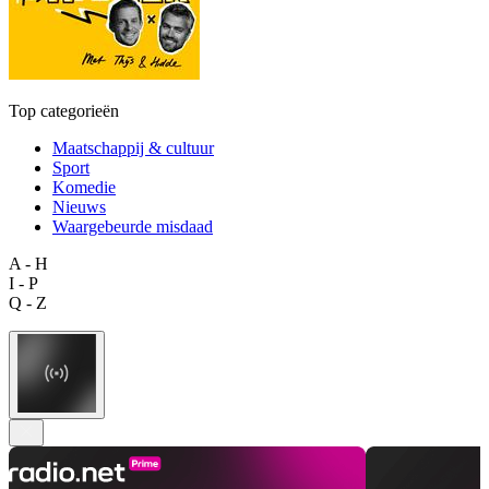
Top categorieën
Maatschappij & cultuur
Sport
Komedie
Nieuws
Waargebeurde misdaad
A - H
I - P
Q - Z