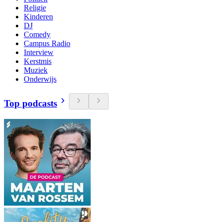
Religie
Kinderen
DJ
Comedy
Campus Radio
Interview
Kerstmis
Muziek
Onderwijs
Top podcasts