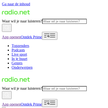
Ga naar de inhoud
Waar wil je naar luisteren?
App openen
Ontdek Prime
Topzenders
Podcasts
Live sport
In je buurt
Genres
Onderwerpen
Waar wil je naar luisteren?
App openen
Ontdek Prime