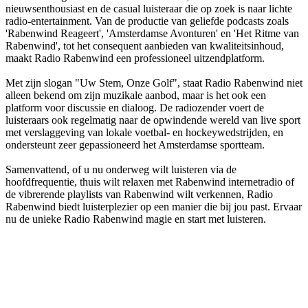
nieuwsenthousiast en de casual luisteraar die op zoek is naar lichte
radio-entertainment. Van de productie van geliefde podcasts zoals
'Rabenwind Reageert', 'Amsterdamse Avonturen' en 'Het Ritme van
Rabenwind', tot het consequent aanbieden van kwaliteitsinhoud,
maakt Radio Rabenwind een professioneel uitzendplatform.
Met zijn slogan "Uw Stem, Onze Golf", staat Radio Rabenwind niet
alleen bekend om zijn muzikale aanbod, maar is het ook een
platform voor discussie en dialoog. De radiozender voert de
luisteraars ook regelmatig naar de opwindende wereld van live sport
met verslaggeving van lokale voetbal- en hockeywedstrijden, en
ondersteunt zeer gepassioneerd het Amsterdamse sportteam.
Samenvattend, of u nu onderweg wilt luisteren via de
hoofdfrequentie, thuis wilt relaxen met Rabenwind internetradio of
de vibrerende playlists van Rabenwind wilt verkennen, Radio
Rabenwind biedt luisterplezier op een manier die bij jou past. Ervaar
nu de unieke Radio Rabenwind magie en start met luisteren.
De website van het radiostation