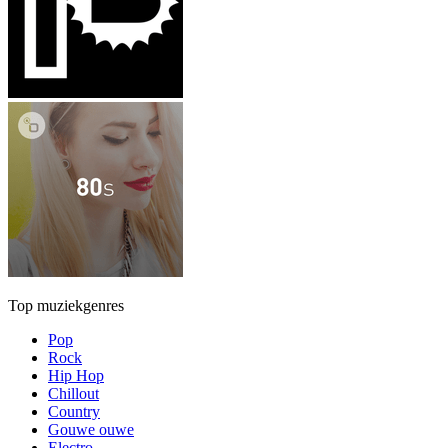
Top muziekgenres
Pop
Rock
Hip Hop
Chillout
Country
Gouwe ouwe
Electro