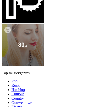
Top muziekgenres
Pop
Rock
Hip Hop
Chillout
Country
Gouwe ouwe
Electro