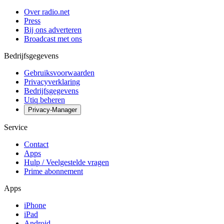
Over radio.net
Press
Bij ons adverteren
Broadcast met ons
Bedrijfsgegevens
Gebruiksvoorwaarden
Privacyverklaring
Bedrijfsgegevens
Utiq beheren
Privacy-Manager
Service
Contact
Apps
Hulp / Veelgestelde vragen
Prime abonnement
Apps
iPhone
iPad
Android