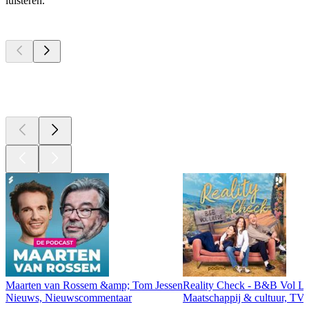
luisteren.
Top
podcasts
Top
podcasts
Top
podcasts
Maarten van Rossem &amp; Tom Jessen
Reality Check - B&B Vol Li
Nieuws, Nieuwscommentaar
Maatschappij & cultuur, TV 