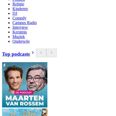
Religie
Kinderen
DJ
Comedy
Campus Radio
Interview
Kerstmis
Muziek
Onderwijs
Top podcasts