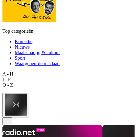
Top categorieën
Komedie
Nieuws
Maatschappij & cultuur
Sport
Waargebeurde misdaad
A - H
I - P
Q - Z