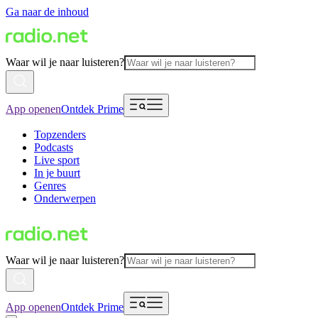
Ga naar de inhoud
Waar wil je naar luisteren?
App openen
Ontdek Prime
Topzenders
Podcasts
Live sport
In je buurt
Genres
Onderwerpen
Waar wil je naar luisteren?
App openen
Ontdek Prime