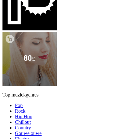
Top muziekgenres
Pop
Rock
Hip Hop
Chillout
Country
Gouwe ouwe
Electro