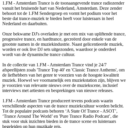
1.FM - Amsterdam Trance is de toonaangevende trance radiozender
vanuit het bruisende hart van Nederland, Amsterdam. Deze zender
behoort tot de 1.FM Sendergroep en vormt het podium voor het
beste dat trance-muziek te bieden heeft voor luisteraars in heel
Nederland en daarbuiten.
Onze bekwame DJ's overladen je met een mix van upliftende trance,
progressive trance, en hardtrance, gecreëerd door enkele van de
grootste namen in de muziekindustrie. Naast gelicentieerde muziek,
worden er ook live DJ sets uitgezonden, waardoor je onderdeel
wordt van de dynamische trance cultuur.
In de collectie van 1.FM - Amsterdam Trance vind je 24/7
afspeellijsten zoals 'Trance Top 40' en 'Classic Trance Anthems', om
de liefhebbers van het genre te voorzien van de hoogste kwaliteit
muziek. Hoewel we voornamelijk een muziekstation zijn, blijven we
je voorzien van relevante nieuws over de muziekscene, inclusief
interviews met artiesten en besprekingen van nieuwe releases.
1.FM - Amsterdam Trance produceert tevens podcasts waarin
verschillende aspecten van de trance muziekcultuur worden belicht.
Tot de populaire podcasts behoren ‘A State Of Trance - ASOT’,
‘Trance Around The World’ en 'Pure Trance Radio Podcast’, die
stuk voor stuk inzichten bieden in de trance scene en luisteraars
begeleiden op hun muzikale reis.