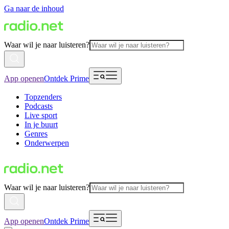
Ga naar de inhoud
Waar wil je naar luisteren?
App openen
Ontdek Prime
Topzenders
Podcasts
Live sport
In je buurt
Genres
Onderwerpen
Waar wil je naar luisteren?
App openen
Ontdek Prime