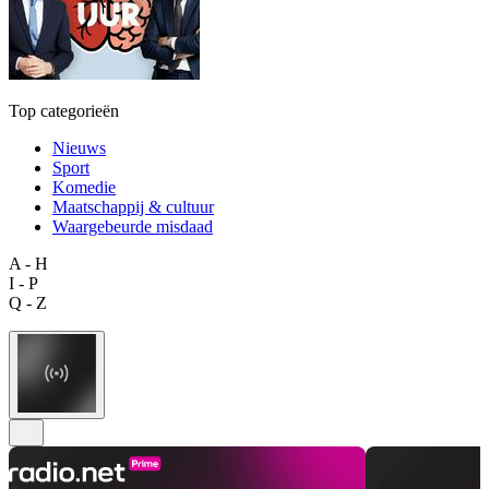
Top categorieën
Nieuws
Sport
Komedie
Maatschappij & cultuur
Waargebeurde misdaad
A - H
I - P
Q - Z