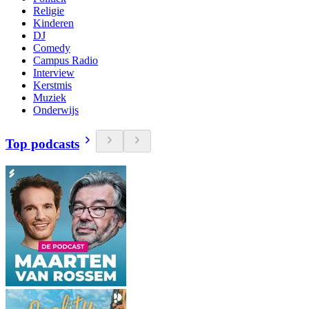
Religie
Kinderen
DJ
Comedy
Campus Radio
Interview
Kerstmis
Muziek
Onderwijs
Top podcasts