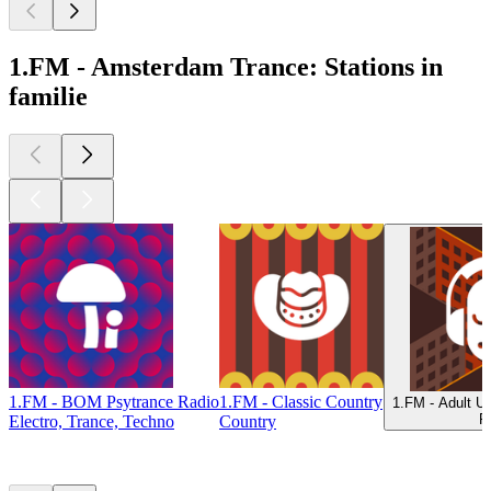
1.FM - Amsterdam Trance: Stations in
familie
1.FM - BOM Psytrance Radio
1.FM - Classic Country
1.FM - Adult U
P
Electro, Trance, Techno
Country
Top
podcasts
Top
podcasts