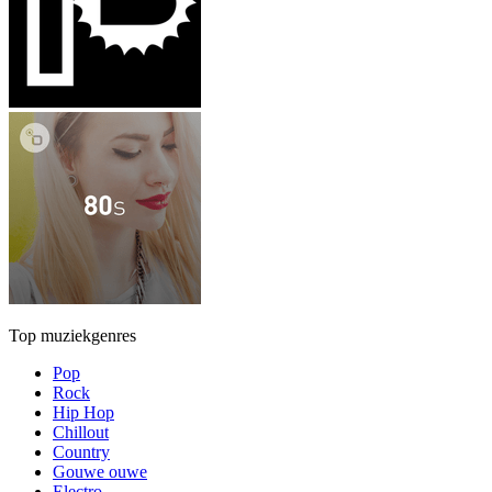
Top muziekgenres
Pop
Rock
Hip Hop
Chillout
Country
Gouwe ouwe
Electro