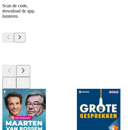
Scan de code,
download de app,
luisteren.
Top
podcasts
Top
podcasts
Top
podcasts