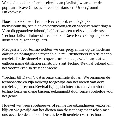
We bieden ook een brede selectie aan playlists, waaronder de
populaire 'Rave Classics', 'Techno Titans' en 'Underground
Unknowns'.
Naast muziek biedt Techno-Revival ook een dagelijks
nieuwsbulletin, actuele verkeersmeldingen en weersverwachtingen.
Voor diepgaandere inhoud, hebben we een reeks van podcasts:
'Techno Talks', 'Future of Techno', en 'Rave Revival' zijn bij onze
luisteraars bijzonder geliefd.
Met passie voor techno richten we ons programma op de moderne
danser, de nostalgische raver en alle muurliefhebbers van de techno
muziek. Professioneel van opzet, met een toegewijd team dat vol
enthousiasme dit station aanstuurt, staat Techno-Revival bekend om
het voortrekken in de technoscene.
"Techno till Dawn", dat is onze krachtige slogan. We omarmen de
technoscene en zijn volledig toegewijd aan het vieren van deze
muziekstijl. Techno-Revival is je go-to internetradio voor vlotte
techno beats en diepe bassen, gekenmerkt door onze voorliefde voor
het genre.
Hoewel wij geen sportnieuws of religieuze uitzendingen verzorgen,
blijven we gewijd aan het dienen van de technogemeenschap met
ons gevarieerde aanbod. Dus als je wilt genieten van Techno-