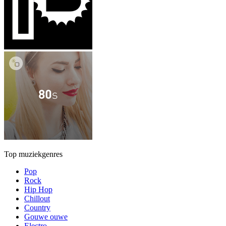
Top muziekgenres
Pop
Rock
Hip Hop
Chillout
Country
Gouwe ouwe
Electro