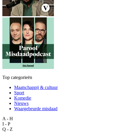
Top categorieën
Maatschappij & cultuur
Sport
Komedie
Nieuws
Waargebeurde misdaad
A - H
I - P
Q - Z