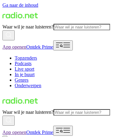
Ga naar de inhoud
Waar wil je naar luisteren?
App openen
Ontdek Prime
Topzenders
Podcasts
Live sport
In je buurt
Genres
Onderwerpen
Waar wil je naar luisteren?
App openen
Ontdek Prime