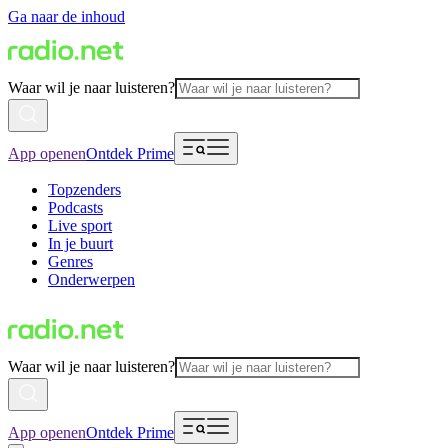
Ga naar de inhoud
Waar wil je naar luisteren?
App openen
Ontdek Prime
Topzenders
Podcasts
Live sport
In je buurt
Genres
Onderwerpen
Waar wil je naar luisteren?
App openen
Ontdek Prime