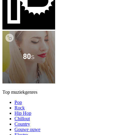
Top muziekgenres
Pop
Rock
Hip Hop
Chillout
Country
Gouwe ouwe
Electro