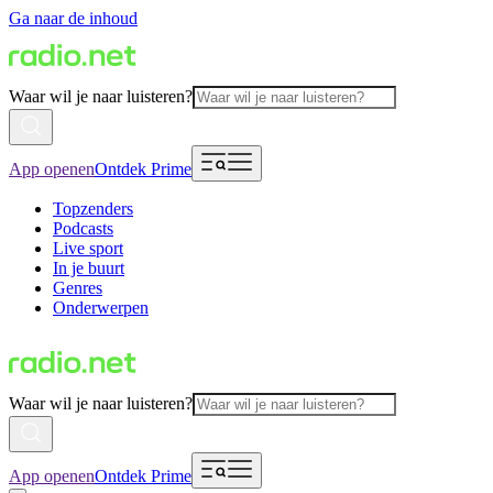
Ga naar de inhoud
Waar wil je naar luisteren?
App openen
Ontdek Prime
Topzenders
Podcasts
Live sport
In je buurt
Genres
Onderwerpen
Waar wil je naar luisteren?
App openen
Ontdek Prime