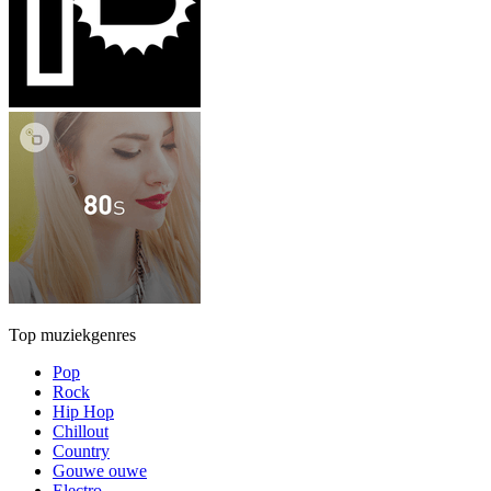
Top muziekgenres
Pop
Rock
Hip Hop
Chillout
Country
Gouwe ouwe
Electro