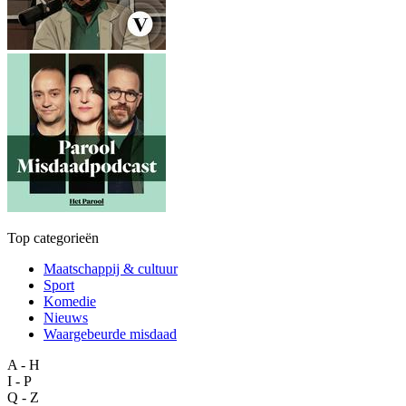
Top categorieën
Maatschappij & cultuur
Sport
Komedie
Nieuws
Waargebeurde misdaad
A - H
I - P
Q - Z