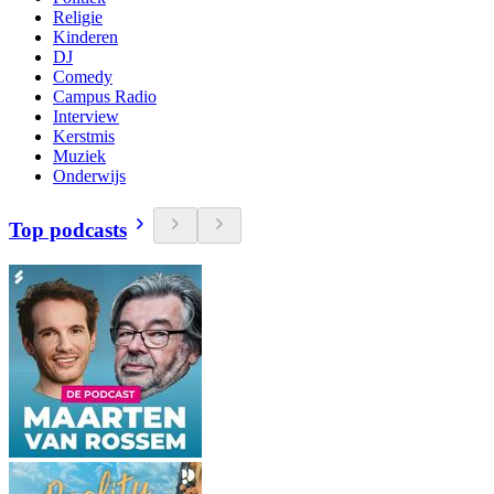
Religie
Kinderen
DJ
Comedy
Campus Radio
Interview
Kerstmis
Muziek
Onderwijs
Top podcasts