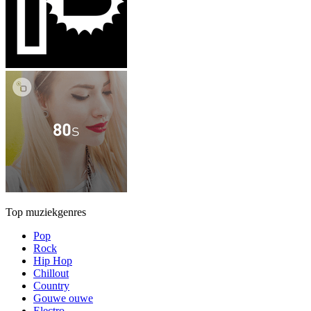
Top muziekgenres
Pop
Rock
Hip Hop
Chillout
Country
Gouwe ouwe
Electro