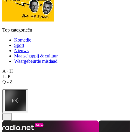
Top categorieën
Komedie
Sport
Nieuws
Maatschappij & cultuur
Waargebeurde misdaad
A - H
I - P
Q - Z