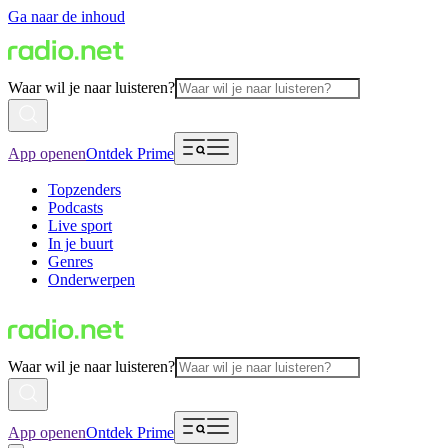
Ga naar de inhoud
Waar wil je naar luisteren?
App openen
Ontdek Prime
Topzenders
Podcasts
Live sport
In je buurt
Genres
Onderwerpen
Waar wil je naar luisteren?
App openen
Ontdek Prime