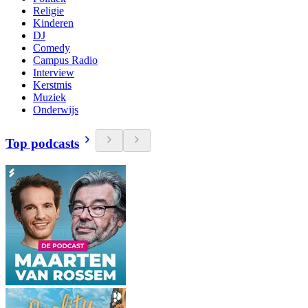
Religie
Kinderen
DJ
Comedy
Campus Radio
Interview
Kerstmis
Muziek
Onderwijs
Top podcasts