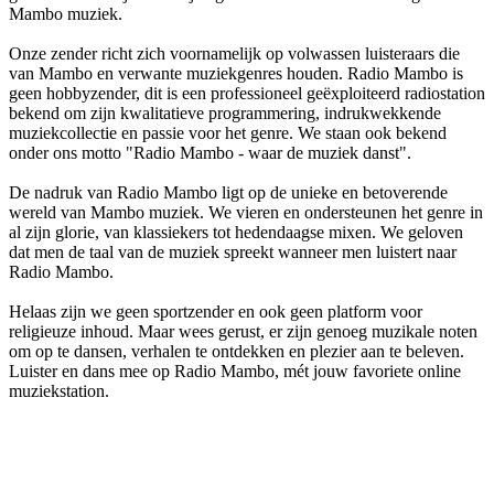
Mambo muziek.
Onze zender richt zich voornamelijk op volwassen luisteraars die
van Mambo en verwante muziekgenres houden. Radio Mambo is
geen hobbyzender, dit is een professioneel geëxploiteerd radiostation
bekend om zijn kwalitatieve programmering, indrukwekkende
muziekcollectie en passie voor het genre. We staan ook bekend
onder ons motto "Radio Mambo - waar de muziek danst".
De nadruk van Radio Mambo ligt op de unieke en betoverende
wereld van Mambo muziek. We vieren en ondersteunen het genre in
al zijn glorie, van klassiekers tot hedendaagse mixen. We geloven
dat men de taal van de muziek spreekt wanneer men luistert naar
Radio Mambo.
Helaas zijn we geen sportzender en ook geen platform voor
religieuze inhoud. Maar wees gerust, er zijn genoeg muzikale noten
om op te dansen, verhalen te ontdekken en plezier aan te beleven.
Luister en dans mee op Radio Mambo, mét jouw favoriete online
muziekstation.
De website van het radiostation