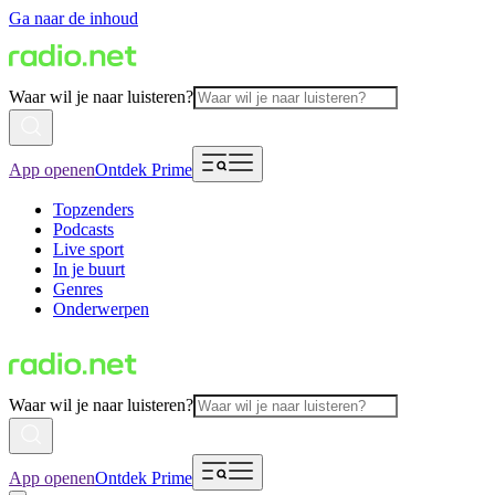
Ga naar de inhoud
Waar wil je naar luisteren?
App openen
Ontdek Prime
Topzenders
Podcasts
Live sport
In je buurt
Genres
Onderwerpen
Waar wil je naar luisteren?
App openen
Ontdek Prime