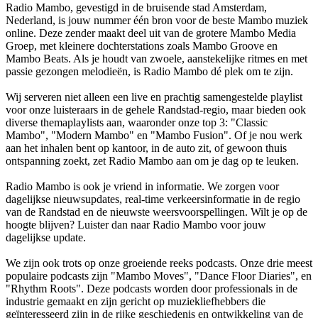
Radio Mambo, gevestigd in de bruisende stad Amsterdam,
Nederland, is jouw nummer één bron voor de beste Mambo muziek
online. Deze zender maakt deel uit van de grotere Mambo Media
Groep, met kleinere dochterstations zoals Mambo Groove en
Mambo Beats. Als je houdt van zwoele, aanstekelijke ritmes en met
passie gezongen melodieën, is Radio Mambo dé plek om te zijn.
Wij serveren niet alleen een live en prachtig samengestelde playlist
voor onze luisteraars in de gehele Randstad-regio, maar bieden ook
diverse themaplaylists aan, waaronder onze top 3: "Classic
Mambo", "Modern Mambo" en "Mambo Fusion". Of je nou werk
aan het inhalen bent op kantoor, in de auto zit, of gewoon thuis
ontspanning zoekt, zet Radio Mambo aan om je dag op te leuken.
Radio Mambo is ook je vriend in informatie. We zorgen voor
dagelijkse nieuwsupdates, real-time verkeersinformatie in de regio
van de Randstad en de nieuwste weersvoorspellingen. Wilt je op de
hoogte blijven? Luister dan naar Radio Mambo voor jouw
dagelijkse update.
We zijn ook trots op onze groeiende reeks podcasts. Onze drie meest
populaire podcasts zijn "Mambo Moves", "Dance Floor Diaries", en
"Rhythm Roots". Deze podcasts worden door professionals in de
industrie gemaakt en zijn gericht op muziekliefhebbers die
geïnteresseerd zijn in de rijke geschiedenis en ontwikkeling van de