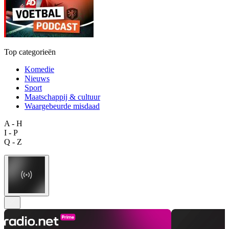
Top categorieën
Komedie
Nieuws
Sport
Maatschappij & cultuur
Waargebeurde misdaad
A - H
I - P
Q - Z