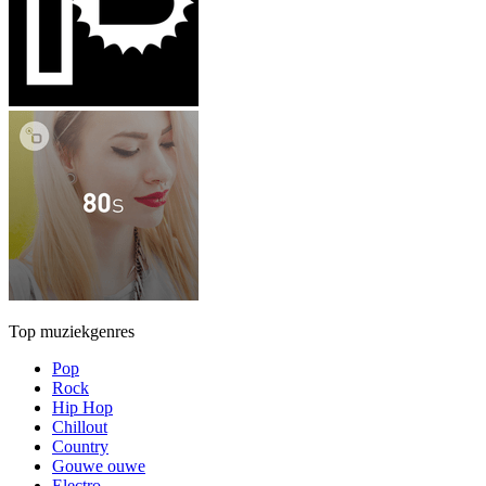
Top muziekgenres
Pop
Rock
Hip Hop
Chillout
Country
Gouwe ouwe
Electro