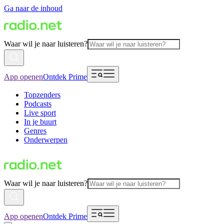
Ga naar de inhoud
Waar wil je naar luisteren?
App openen
Ontdek Prime
Topzenders
Podcasts
Live sport
In je buurt
Genres
Onderwerpen
Waar wil je naar luisteren?
App openen
Ontdek Prime