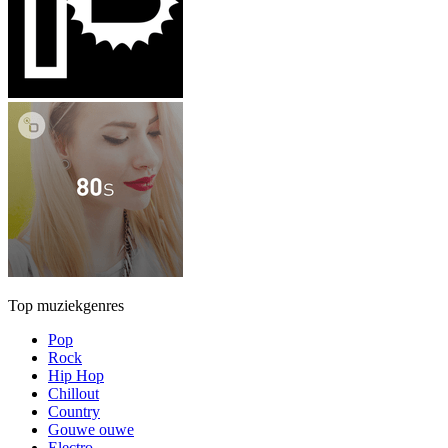
Top muziekgenres
Pop
Rock
Hip Hop
Chillout
Country
Gouwe ouwe
Electro