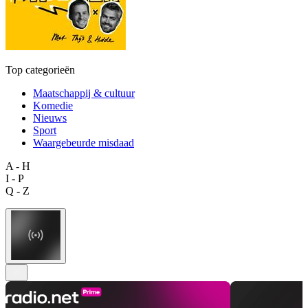
Top categorieën
Maatschappij & cultuur
Komedie
Nieuws
Sport
Waargebeurde misdaad
A - H
I - P
Q - Z