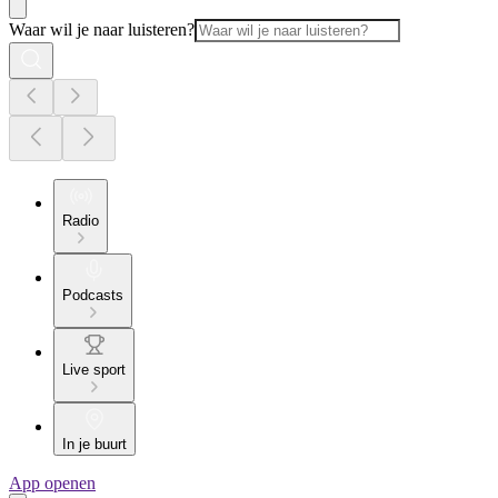
Waar wil je naar luisteren?
Radio
Podcasts
Live sport
In je buurt
App openen