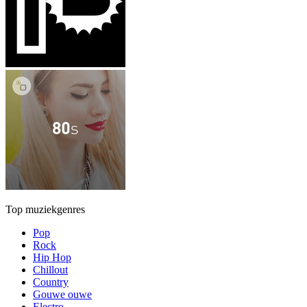
Top muziekgenres
Pop
Rock
Hip Hop
Chillout
Country
Gouwe ouwe
Electro