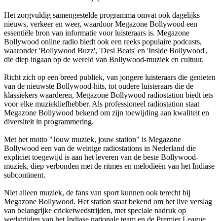
Het zorgvuldig samengestelde programma omvat ook dagelijks
nieuws, verkeer en weer, waardoor Megazone Bollywood een
essentiële bron van informatie voor luisteraars is. Megazone
Bollywood online radio biedt ook een reeks populaire podcasts,
waaronder 'Bollywood Buzz', 'Desi Beats' en 'Inside Bollywood',
die diep ingaan op de wereld van Bollywood-muziek en cultuur.
Richt zich op een breed publiek, van jongere luisteraars die genieten
van de nieuwste Bollywood-hits, tot oudere luisteraars die de
klassiekers waarderen, Megazone Bollywood radiostation biedt iets
voor elke muziekliefhebber. Als professioneel radiostation staat
Megazone Bollywood bekend om zijn toewijding aan kwaliteit en
diversiteit in programmering.
Met het motto "Jouw muziek, jouw station" is Megazone
Bollywood een van de weinige radiostations in Nederland die
expliciet toegewijd is aan het leveren van de beste Bollywood-
muziek, diep verbonden met de ritmes en melodieën van het Indiase
subcontinent.
Niet alleen muziek, de fans van sport kunnen ook terecht bij
Megazone Bollywood. Het station staat bekend om het live verslag
van belangrijke cricketwedstrijden, met speciale nadruk op
wedstrijden van het Indiase nationale team en de Premier League.