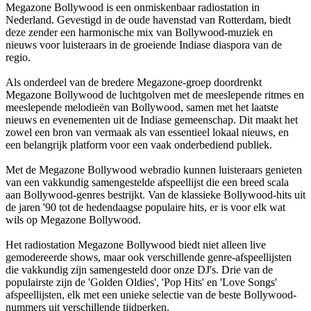
Megazone Bollywood is een onmiskenbaar radiostation in
Nederland. Gevestigd in de oude havenstad van Rotterdam, biedt
deze zender een harmonische mix van Bollywood-muziek en
nieuws voor luisteraars in de groeiende Indiase diaspora van de
regio.
Als onderdeel van de bredere Megazone-groep doordrenkt
Megazone Bollywood de luchtgolven met de meeslepende ritmes en
meeslepende melodieën van Bollywood, samen met het laatste
nieuws en evenementen uit de Indiase gemeenschap. Dit maakt het
zowel een bron van vermaak als van essentieel lokaal nieuws, en
een belangrijk platform voor een vaak onderbediend publiek.
Met de Megazone Bollywood webradio kunnen luisteraars genieten
van een vakkundig samengestelde afspeellijst die een breed scala
aan Bollywood-genres bestrijkt. Van de klassieke Bollywood-hits uit
de jaren '90 tot de hedendaagse populaire hits, er is voor elk wat
wils op Megazone Bollywood.
Het radiostation Megazone Bollywood biedt niet alleen live
gemodereerde shows, maar ook verschillende genre-afspeellijsten
die vakkundig zijn samengesteld door onze DJ's. Drie van de
populairste zijn de 'Golden Oldies', 'Pop Hits' en 'Love Songs'
afspeellijsten, elk met een unieke selectie van de beste Bollywood-
nummers uit verschillende tijdperken.