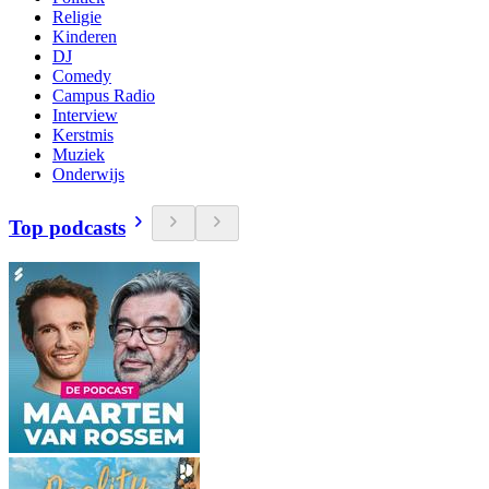
Religie
Kinderen
DJ
Comedy
Campus Radio
Interview
Kerstmis
Muziek
Onderwijs
Top podcasts