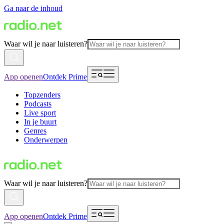
Ga naar de inhoud
Waar wil je naar luisteren?
App openen
Ontdek Prime
Topzenders
Podcasts
Live sport
In je buurt
Genres
Onderwerpen
Waar wil je naar luisteren?
App openen
Ontdek Prime