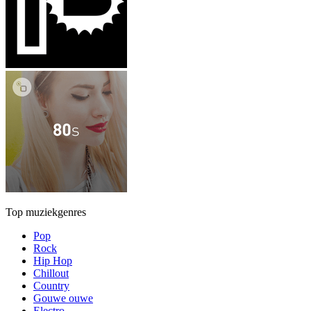
Top muziekgenres
Pop
Rock
Hip Hop
Chillout
Country
Gouwe ouwe
Electro