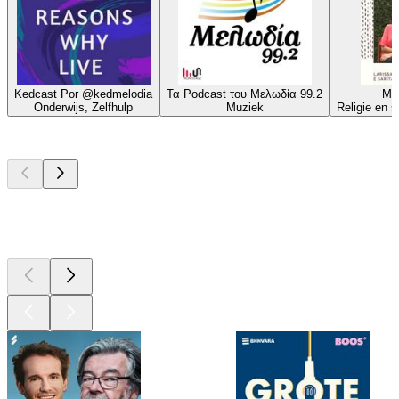
Kedcast Por @kedmelodia
Τα Podcast του Μελωδία 99.2
Mel
Onderwijs, Zelfhulp
Muziek
Religie en spi
Top
podcasts
Top
podcasts
Top
podcasts