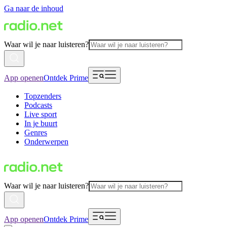
Ga naar de inhoud
Waar wil je naar luisteren?
App openen
Ontdek Prime
Topzenders
Podcasts
Live sport
In je buurt
Genres
Onderwerpen
Waar wil je naar luisteren?
App openen
Ontdek Prime