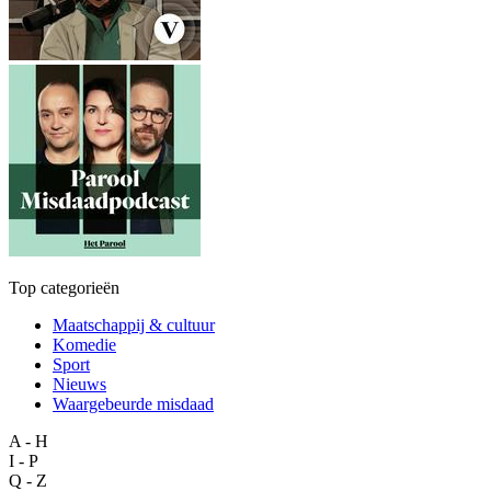
Top categorieën
Maatschappij & cultuur
Komedie
Sport
Nieuws
Waargebeurde misdaad
A - H
I - P
Q - Z