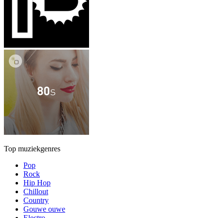
Top muziekgenres
Pop
Rock
Hip Hop
Chillout
Country
Gouwe ouwe
Electro