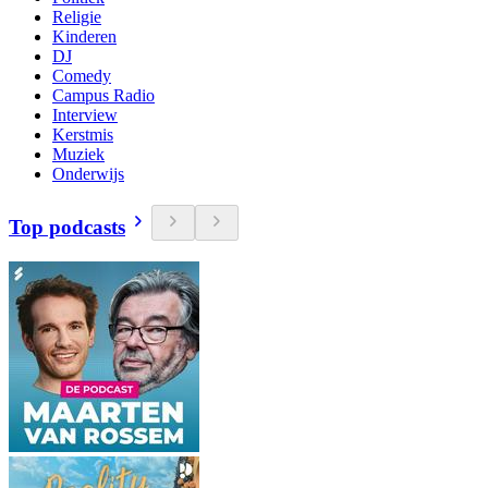
Religie
Kinderen
DJ
Comedy
Campus Radio
Interview
Kerstmis
Muziek
Onderwijs
Top podcasts