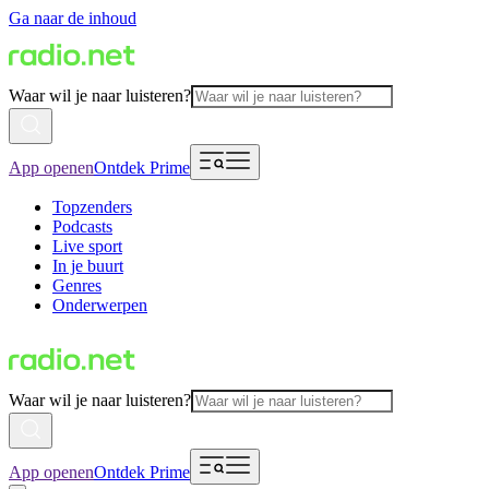
Ga naar de inhoud
Waar wil je naar luisteren?
App openen
Ontdek Prime
Topzenders
Podcasts
Live sport
In je buurt
Genres
Onderwerpen
Waar wil je naar luisteren?
App openen
Ontdek Prime