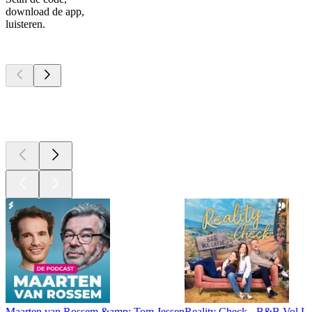
download de app,
luisteren.
Top
podcasts
Top
podcasts
Top
podcasts
Maarten van Rossem &amp; Tom Jessen
Reality Check - B&B Vol Li