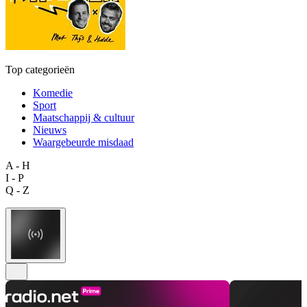
Top categorieën
Komedie
Sport
Maatschappij & cultuur
Nieuws
Waargebeurde misdaad
A - H
I - P
Q - Z