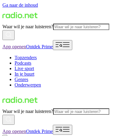
Ga naar de inhoud
Waar wil je naar luisteren?
App openen
Ontdek Prime
Topzenders
Podcasts
Live sport
In je buurt
Genres
Onderwerpen
Waar wil je naar luisteren?
App openen
Ontdek Prime