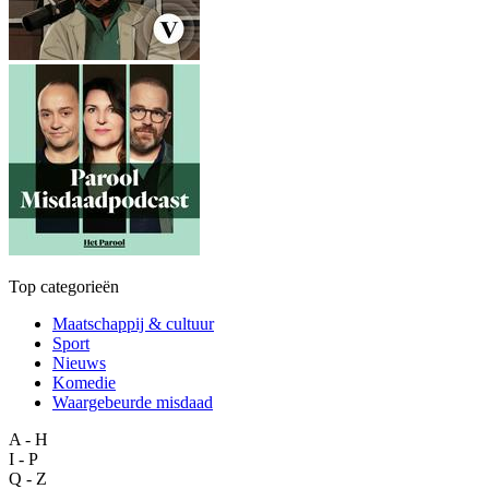
Top categorieën
Maatschappij & cultuur
Sport
Nieuws
Komedie
Waargebeurde misdaad
A - H
I - P
Q - Z