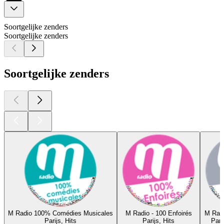
Soortgelijke zenders
Soortgelijke zenders
Soortgelijke zenders
M Radio 100% Comédies Musicales
M Radio - 100 Enfoirés
M Rad
Parijs, Hits
Parijs, Hits
Pari