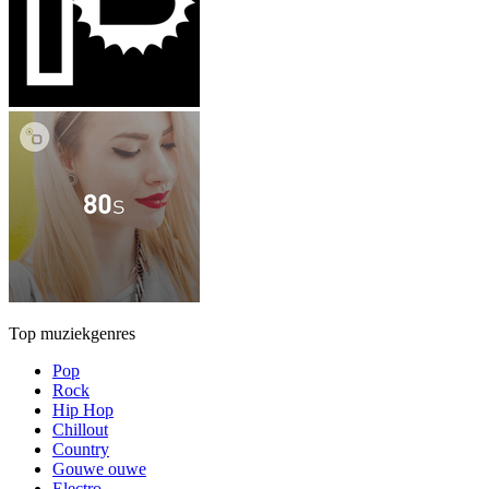
Top muziekgenres
Pop
Rock
Hip Hop
Chillout
Country
Gouwe ouwe
Electro