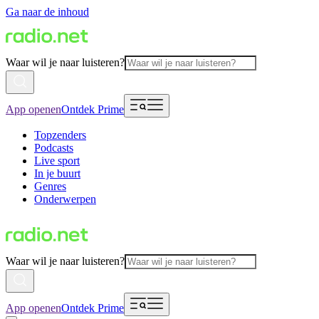
Ga naar de inhoud
Waar wil je naar luisteren?
App openen
Ontdek Prime
Topzenders
Podcasts
Live sport
In je buurt
Genres
Onderwerpen
Waar wil je naar luisteren?
App openen
Ontdek Prime