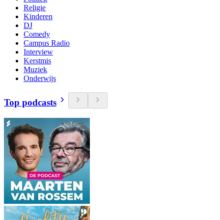
Religie
Kinderen
DJ
Comedy
Campus Radio
Interview
Kerstmis
Muziek
Onderwijs
Top podcasts