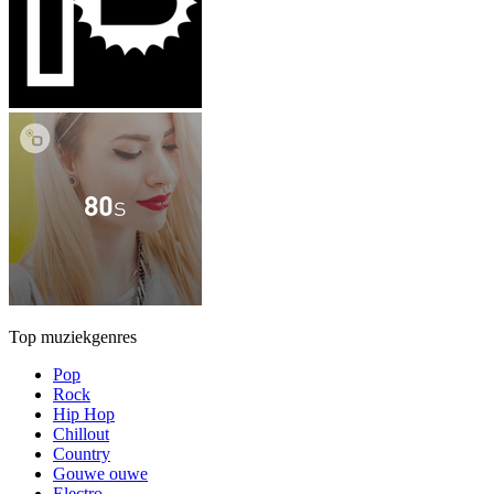
Top muziekgenres
Pop
Rock
Hip Hop
Chillout
Country
Gouwe ouwe
Electro