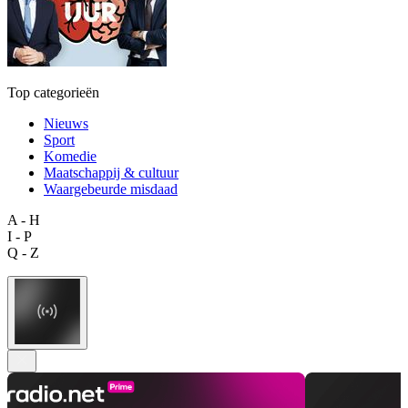
Top categorieën
Nieuws
Sport
Komedie
Maatschappij & cultuur
Waargebeurde misdaad
A - H
I - P
Q - Z