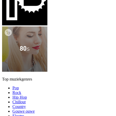
Top muziekgenres
Pop
Rock
Hip Hop
Chillout
Country
Gouwe ouwe
Electro