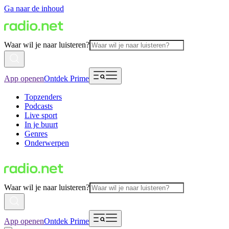
Ga naar de inhoud
Waar wil je naar luisteren?
App openen
Ontdek Prime
Topzenders
Podcasts
Live sport
In je buurt
Genres
Onderwerpen
Waar wil je naar luisteren?
App openen
Ontdek Prime