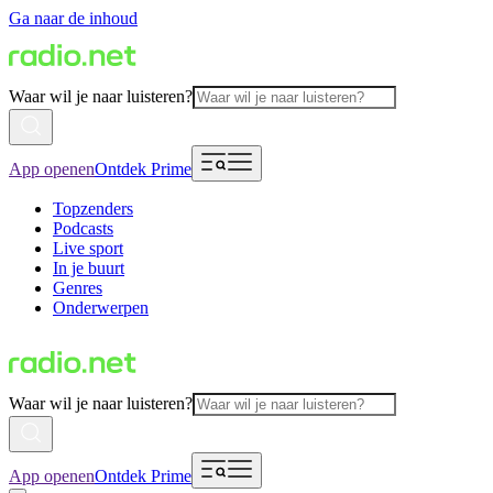
Ga naar de inhoud
Waar wil je naar luisteren?
App openen
Ontdek Prime
Topzenders
Podcasts
Live sport
In je buurt
Genres
Onderwerpen
Waar wil je naar luisteren?
App openen
Ontdek Prime