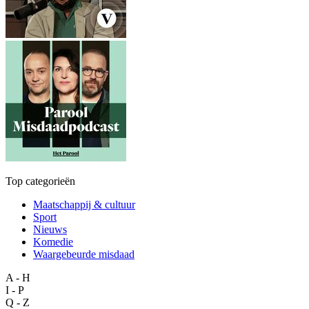
Top categorieën
Maatschappij & cultuur
Sport
Nieuws
Komedie
Waargebeurde misdaad
A - H
I - P
Q - Z