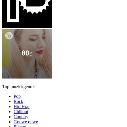
Top muziekgenres
Pop
Rock
Hip Hop
Chillout
Country
Gouwe ouwe
Electro